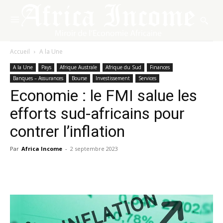
Accueil
A la Une
A la Une
Pays
Afrique Australe
Afrique du Sud
Finances
Banques – Assurances
Bourse
Investissement
Services
Economie : le FMI salue les
efforts sud-africains pour
contrer l’inflation
Par
Africa Income
-
2 septembre 2023
Facebook
X
Pinterest
WhatsA