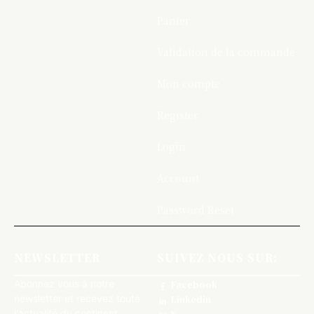
Panier
Validation de la commande
Mon compte
Register
Login
Account
Password Reset
NEWSLETTER
SUIVEZ NOUS SUR:
Abonnez vous à notre
Facebook
newsletter et recevez toute
Linkedin
l'actualité du continent
X