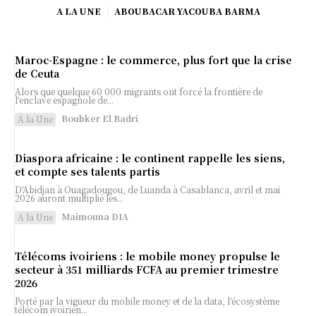
A LA UNE
ABOUBACAR YACOUBA BARMA
Maroc-Espagne : le commerce, plus fort que la crise
de Ceuta
Alors que quelque 60 000 migrants ont forcé la frontière de
l'enclave espagnole de...
Boubker El Badri
A la Une
Diaspora africaine : le continent rappelle les siens,
et compte ses talents partis
D'Abidjan à Ouagadougou, de Luanda à Casablanca, avril et mai
2026 auront multiplié les...
Maimouna DIA
A la Une
Télécoms ivoiriens : le mobile money propulse le
secteur à 351 milliards FCFA au premier trimestre
2026
Porté par la vigueur du mobile money et de la data, l'écosystème
télécom ivoirien...