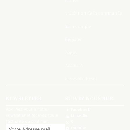
Panier
Validation de la commande
Mon compte
Register
Login
Account
Password Reset
NEWSLETTER
SUIVEZ NOUS SUR:
Abonnez vous à notre
Facebook
newsletter et recevez toute
Linkedin
l'actualité du continent
X
Youtube