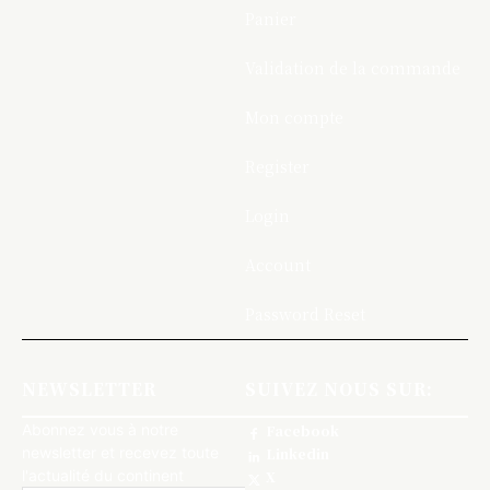
Panier
Validation de la commande
Mon compte
Register
Login
Account
Password Reset
NEWSLETTER
SUIVEZ NOUS SUR:
Abonnez vous à notre
Facebook
newsletter et recevez toute
Linkedin
l'actualité du continent
X