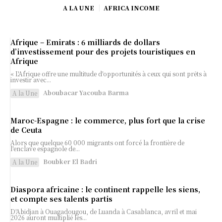
A LA UNE
AFRICA INCOME
Afrique – Emirats : 6 milliards de dollars
d’investissement pour des projets touristiques en
Afrique
« L'Afrique offre une multitude d'opportunités à ceux qui sont prêts à
investir avec...
Aboubacar Yacouba Barma
A la Une
Maroc-Espagne : le commerce, plus fort que la crise
de Ceuta
Alors que quelque 60 000 migrants ont forcé la frontière de
l'enclave espagnole de...
Boubker El Badri
A la Une
Diaspora africaine : le continent rappelle les siens,
et compte ses talents partis
D'Abidjan à Ouagadougou, de Luanda à Casablanca, avril et mai
2026 auront multiplié les...