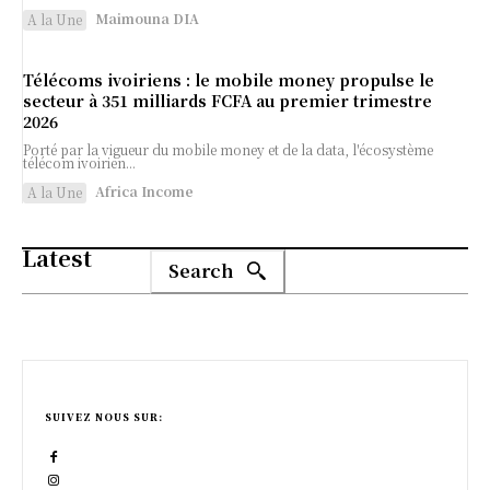
Maimouna DIA
A la Une
Télécoms ivoiriens : le mobile money propulse le
secteur à 351 milliards FCFA au premier trimestre
2026
Porté par la vigueur du mobile money et de la data, l'écosystème
télécom ivoirien...
Africa Income
A la Une
Latest
Search
SUIVEZ NOUS SUR: