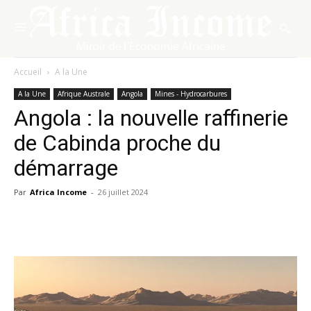
Accueil
A la Une
A la Une
Afrique Australe
Angola
Mines - Hydrocarbures
Angola : la nouvelle raffinerie
de Cabinda proche du
démarrage
Par
Africa Income
-
26 juillet 2024
Facebook
X
Pinterest
WhatsA