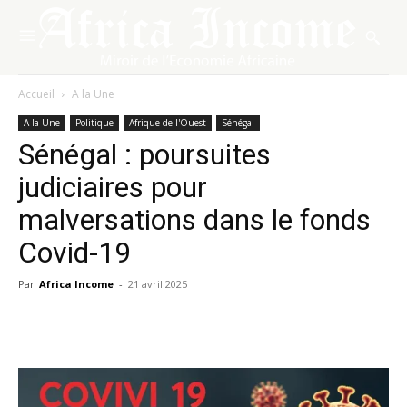
Accueil
A la Une
A la Une
Politique
Afrique de l'Ouest
Sénégal
Sénégal : poursuites
judiciaires pour
malversations dans le fonds
Covid-19
Par
Africa Income
-
21 avril 2025
Facebook
X
Pinterest
WhatsA