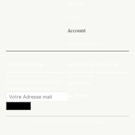
Register
Login
Account
Password Reset
NEWSLETTER
SUIVEZ NOUS SUR:
Abonnez vous à notre
Facebook
newsletter et recevez toute
Linkedin
l'actualité du continent
X
Youtube
S'abonner
© Tous droits réservés, Africa Income Compagny.