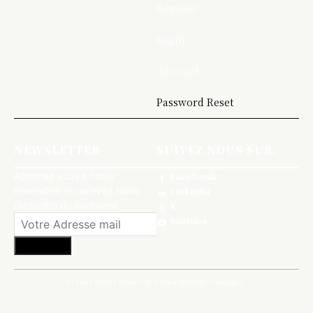
Register
Login
Account
Password Reset
NEWSLETTER
SUIVEZ NOUS SUR:
Abonnez vous à notre
Facebook
newsletter et recevez toute
Linkedin
l'actualité du continent
X
Youtube
S'abonner
© Tous droits réservés, Africa Income Compagny.