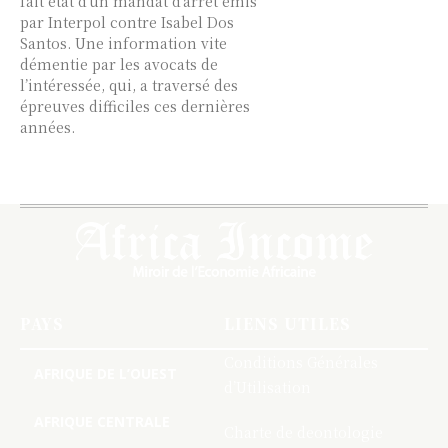
fait état d’un mandat d’arrêt émis
par Interpol contre Isabel Dos
Santos. Une information vite
démentie par les avocats de
l’intéressée, qui, a traversé des
épreuves difficiles ces dernières
années.
PAYS
LIENS UTILES
Conditions Générales
AFRIQUE DE L’OUEST
d’Utilisation
AFRIQUE CENTRALE
Charte de deontologie