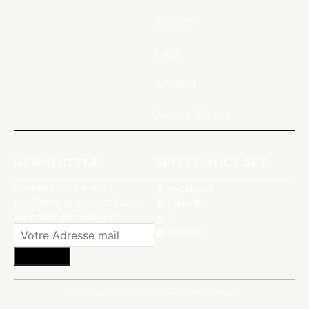
Register
Login
Account
Password Reset
NEWSLETTER
SUIVEZ NOUS SUR:
Abonnez vous à notre
Facebook
newsletter et recevez toute
Linkedin
l'actualité du continent
X
Youtube
S'abonner
© Tous droits réservés, Africa Income Compagny.