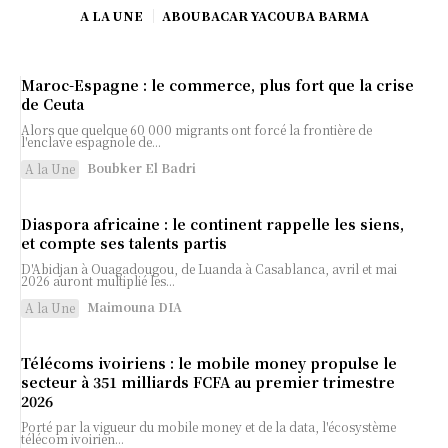
A LA UNE
ABOUBACAR YACOUBA BARMA
Maroc-Espagne : le commerce, plus fort que la crise
de Ceuta
Alors que quelque 60 000 migrants ont forcé la frontière de
l'enclave espagnole de...
Boubker El Badri
A la Une
Diaspora africaine : le continent rappelle les siens,
et compte ses talents partis
D'Abidjan à Ouagadougou, de Luanda à Casablanca, avril et mai
2026 auront multiplié les...
Maimouna DIA
A la Une
Télécoms ivoiriens : le mobile money propulse le
secteur à 351 milliards FCFA au premier trimestre
2026
Porté par la vigueur du mobile money et de la data, l'écosystème
télécom ivoirien...