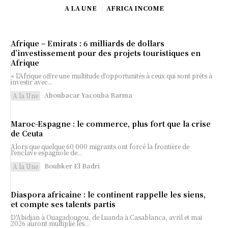
A LA UNE
AFRICA INCOME
Afrique – Emirats : 6 milliards de dollars
d’investissement pour des projets touristiques en
Afrique
« L'Afrique offre une multitude d'opportunités à ceux qui sont prêts à
investir avec...
Aboubacar Yacouba Barma
A la Une
Maroc-Espagne : le commerce, plus fort que la crise
de Ceuta
Alors que quelque 60 000 migrants ont forcé la frontière de
l'enclave espagnole de...
Boubker El Badri
A la Une
Diaspora africaine : le continent rappelle les siens,
et compte ses talents partis
D'Abidjan à Ouagadougou, de Luanda à Casablanca, avril et mai
2026 auront multiplié les...