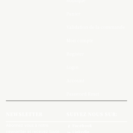
Boutique
Panier
Validation de la commande
Mon compte
Register
Login
Account
Password Reset
NEWSLETTER
SUIVEZ NOUS SUR:
Abonnez vous à notre
Facebook
newsletter et recevez toute
Linkedin