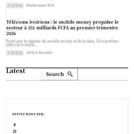
Maimouna DIA
A la Une
Télécoms ivoiriens : le mobile money propulse le
secteur à 351 milliards FCFA au premier trimestre
2026
Porté par la vigueur du mobile money et de la data, l'écosystème
télécom ivoirien...
Africa Income
A la Une
Latest
Search
SUIVEZ NOUS SUR: