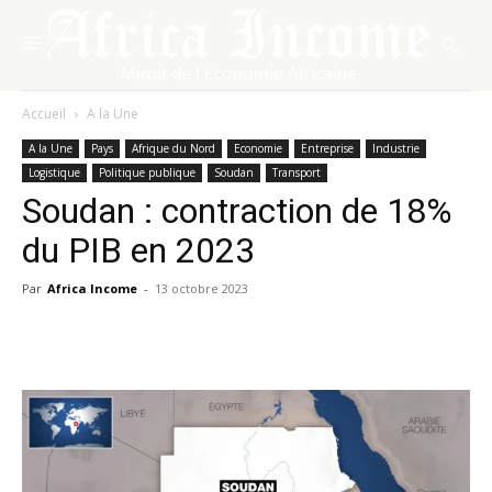
Accueil
A la Une
A la Une
Pays
Afrique du Nord
Economie
Entreprise
Industrie
Logistique
Politique publique
Soudan
Transport
Soudan : contraction de 18%
du PIB en 2023
Par
Africa Income
-
13 octobre 2023
Facebook
X
Pinterest
WhatsA