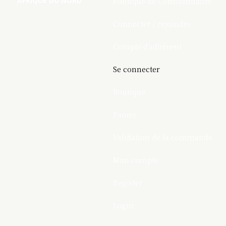
AFRIQUE DU NORD
Politique de Confidentialite
Connecter / rejoindre
Compte d’adhérent
Se connecter
Boutique
Panier
Validation de la commande
Mon compte
Register
Login