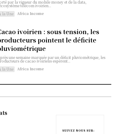
orté par la vigueur du mobile money et de la data,
'écosystème télécom ivoirien...
Africa Income
A la Une
Cacao ivoirien : sous tension, les
producteurs pointent le déficite
pluviométrique
près une semaine marquée par un déficit pluviométrique, les
roducteurs de cacao ivoiriens espèrent...
Africa Income
A la Une
ats
e
SUIVEZ NOUS SUR: