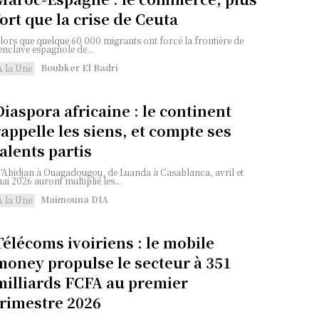
fort que la crise de Ceuta
lors que quelque 60 000 migrants ont forcé la frontière de
'enclave espagnole de...
Boubker El Badri
A la Une
Diaspora africaine : le continent
rappelle les siens, et compte ses
talents partis
'Abidjan à Ouagadougou, de Luanda à Casablanca, avril et
ai 2026 auront multiplié les...
Maimouna DIA
A la Une
Télécoms ivoiriens : le mobile
money propulse le secteur à 351
milliards FCFA au premier
trimestre 2026