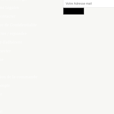
ns Légales
S'abonner
ontacter
ue de Confidentialite
ter / rejoindre
 d’adhérent
necter
ue
tion de la commande
ompte
er
nt