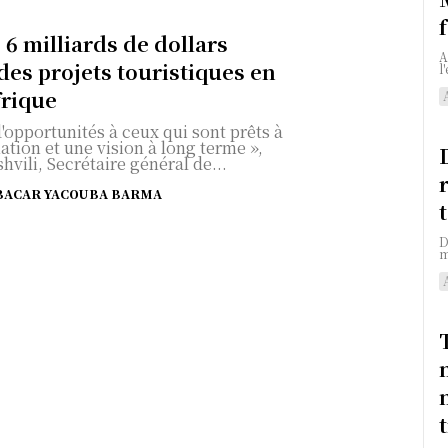
 6 milliards de dollars
A
des projets touristiques en
l
frique
d'opportunités à ceux qui sont prêts à
ation et une vision à long terme »,
hvili, Secrétaire général de...
BACAR YACOUBA BARMA
D
m