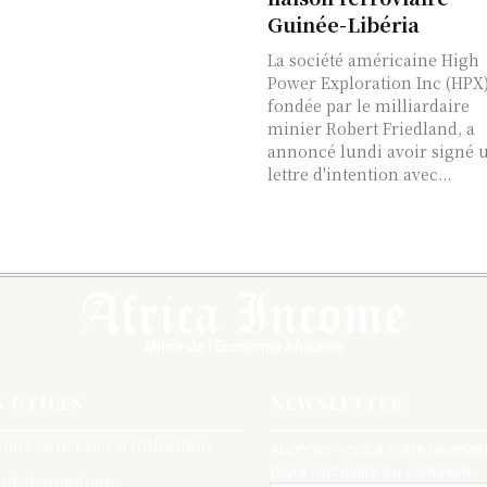
Guinée-Libéria
La société américaine High
Power Exploration Inc (HPX)
fondée par le milliardaire
minier Robert Friedland, a
annoncé lundi avoir signé 
lettre d'intention avec...
S UTILES
NEWSLETTER
ions Générales d’Utilisation
Abonnez vous à notre newslett
toute l'actualité du continent
 de deontologie