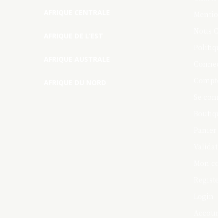
AFRIQUE CENTRALE
Mentio
Nous C
AFRIQUE DE L’EST
Politiq
AFRIQUE AUSTRALE
Connec
Compte
AFRIQUE DU NORD
Se con
Boutiq
Panier
Valida
Mon c
Regist
Login
Accou