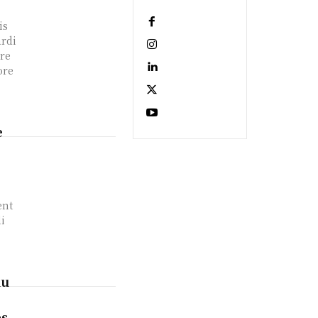
is
rdi
tre
ore
e
ent
i
du
ès