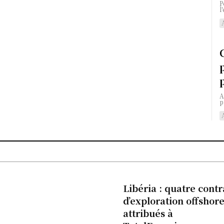
P
l
A
p
Libéria : quatre contr
d’exploration offshor
attribués à