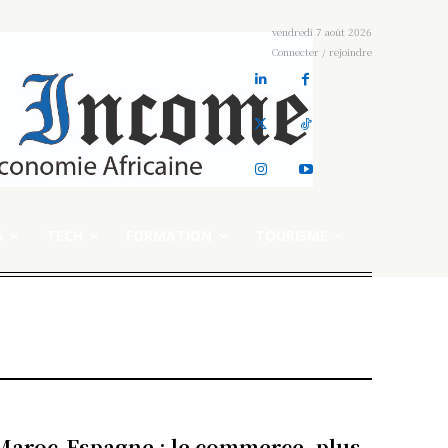
vendredi 7 août 2026
Connecter / rejoindre
S
TECH
FORMATION
TOURISME
Maroc-Espagne : le commerce, plus