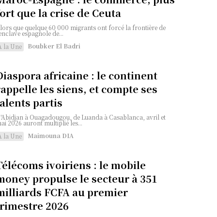
fort que la crise de Ceuta
lors que quelque 60 000 migrants ont forcé la frontière de
'enclave espagnole de...
Boubker El Badri
A la Une
Diaspora africaine : le continent
rappelle les siens, et compte ses
talents partis
'Abidjan à Ouagadougou, de Luanda à Casablanca, avril et
ai 2026 auront multiplié les...
Maimouna DIA
A la Une
Télécoms ivoiriens : le mobile
money propulse le secteur à 351
milliards FCFA au premier
trimestre 2026