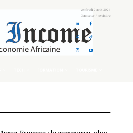
vendredi 7 août 2026
Connecter / rejoindre
S
TECH
FORMATION
TOURISME
Maroc-Espagne : le commerce, plus