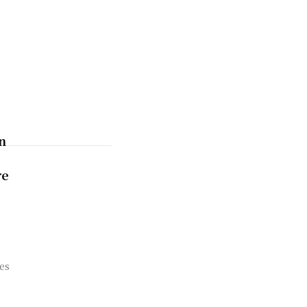
n
re
es