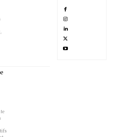
s
,
ue
nte
n
tifs