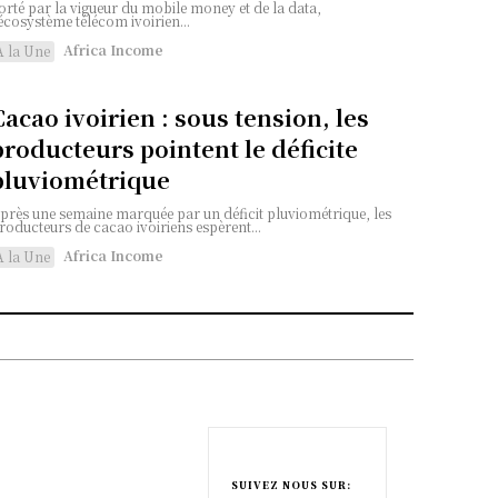
orté par la vigueur du mobile money et de la data,
'écosystème télécom ivoirien...
Africa Income
A la Une
Cacao ivoirien : sous tension, les
producteurs pointent le déficite
pluviométrique
près une semaine marquée par un déficit pluviométrique, les
roducteurs de cacao ivoiriens espèrent...
Africa Income
A la Une
e
SUIVEZ NOUS SUR: