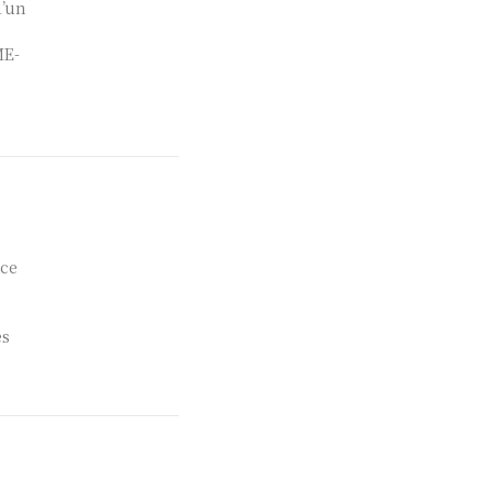
d’un
ME-
nce
es