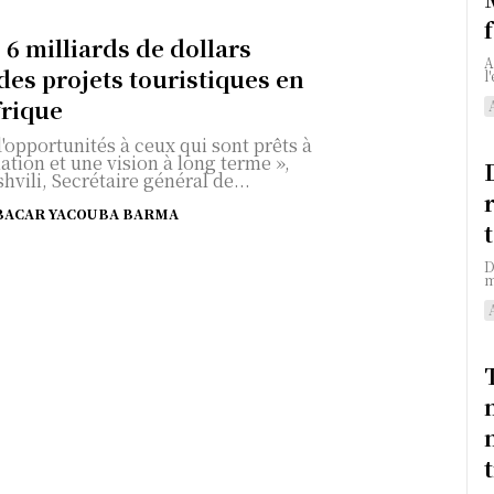
 6 milliards de dollars
A
des projets touristiques en
l
frique
d'opportunités à ceux qui sont prêts à
ation et une vision à long terme »,
hvili, Secrétaire général de...
BACAR YACOUBA BARMA
D
m