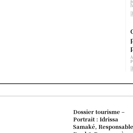
P
l
A
p
Dossier tourisme –
Portrait : Idrissa
Samaké, Responsabl