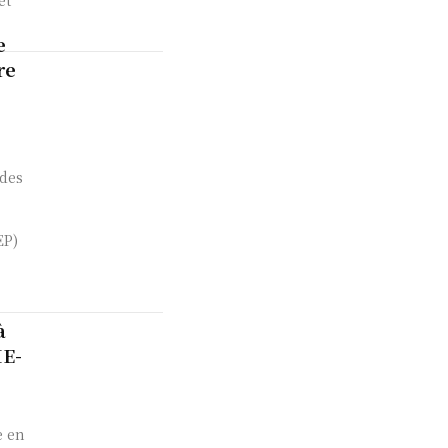
et
e
re
 des
EP)
à
ME-
 en