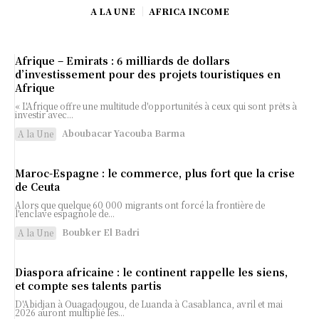
A LA UNE
AFRICA INCOME
Afrique – Emirats : 6 milliards de dollars
d’investissement pour des projets touristiques en
Afrique
« L'Afrique offre une multitude d'opportunités à ceux qui sont prêts à
investir avec...
Aboubacar Yacouba Barma
A la Une
Maroc-Espagne : le commerce, plus fort que la crise
de Ceuta
Alors que quelque 60 000 migrants ont forcé la frontière de
l'enclave espagnole de...
Boubker El Badri
A la Une
Diaspora africaine : le continent rappelle les siens,
et compte ses talents partis
D'Abidjan à Ouagadougou, de Luanda à Casablanca, avril et mai
2026 auront multiplié les...