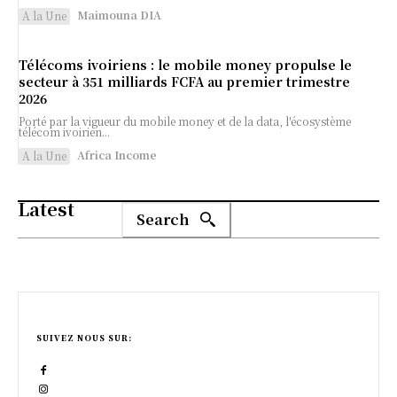
Maimouna DIA
A la Une
Télécoms ivoiriens : le mobile money propulse le
secteur à 351 milliards FCFA au premier trimestre
2026
Porté par la vigueur du mobile money et de la data, l'écosystème
télécom ivoirien...
Africa Income
A la Une
Latest
Search
SUIVEZ NOUS SUR: