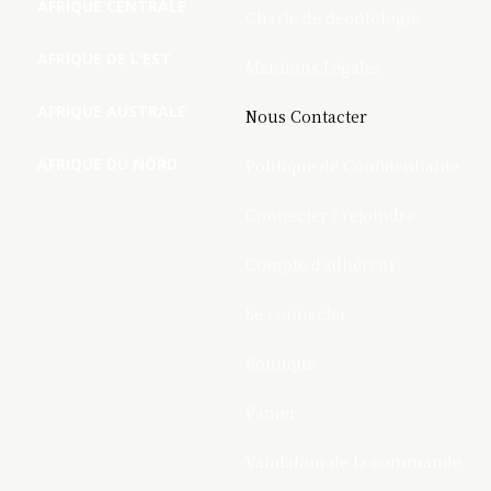
AFRIQUE CENTRALE
Charte de deontologie
AFRIQUE DE L’EST
Mentions Légales
AFRIQUE AUSTRALE
Nous Contacter
AFRIQUE DU NORD
Politique de Confidentialite
Connecter / rejoindre
Compte d’adhérent
Se connecter
Boutique
Panier
Validation de la commande