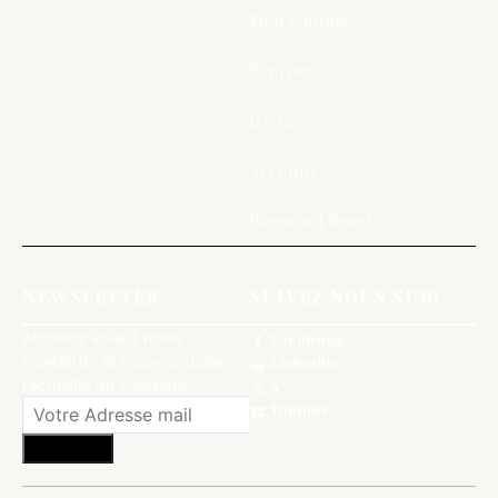
Mon compte
Register
Login
Account
Password Reset
NEWSLETTER
SUIVEZ NOUS SUR:
Abonnez vous à notre
Facebook
newsletter et recevez toute
Linkedin
l'actualité du continent
X
Youtube
S'abonner