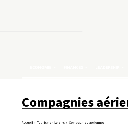
ECONOMIE
FINANCES
LEADERSHIP
Compagnies aérie
Accueil
Tourisme - Loisirs
Compagnies aériennes