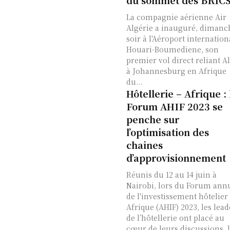
du sommet des BRIC
La compagnie aérienne Air
Algérie a inauguré, dimanc
soir à l'Aéroport internation
Houari-Boumediene, son
premier vol direct reliant A
à Johannesburg en Afrique
du...
Hôtellerie – Afrique : 
Forum AHIF 2023 se
penche sur
l’optimisation des
chaines
d’approvisionnement
Réunis du 12 au 14 juin à
Nairobi, lors du Forum ann
de l'investissement hôtelier
Afrique (AHIF) 2023, les lead
de l’hôtellerie ont placé au
cœur de leurs discussions, 