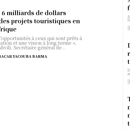
 6 milliards de dollars
A
des projets touristiques en
l
frique
d'opportunités à ceux qui sont prêts à
ation et une vision à long terme »,
hvili, Secrétaire général de...
BACAR YACOUBA BARMA
D
m