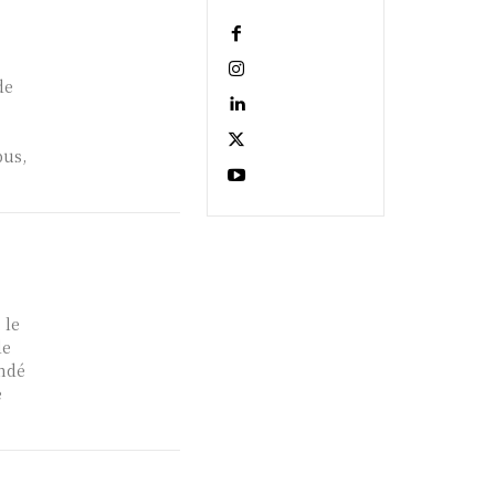
de
bus,
 le
de
undé
e