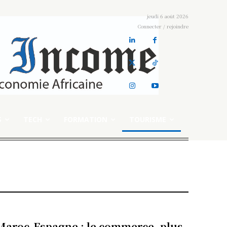
jeudi 6 août 2026
Connecter / rejoindre
S
TECH
FORMATION
TOURISME
Maroc-Espagne : le commerce, plus