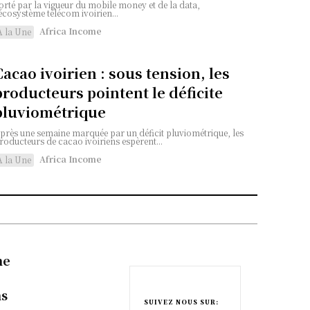
orté par la vigueur du mobile money et de la data,
'écosystème télécom ivoirien...
Africa Income
A la Une
Cacao ivoirien : sous tension, les
producteurs pointent le déficite
pluviométrique
près une semaine marquée par un déficit pluviométrique, les
roducteurs de cacao ivoiriens espèrent...
Africa Income
A la Une
ne
ns
SUIVEZ NOUS SUR: