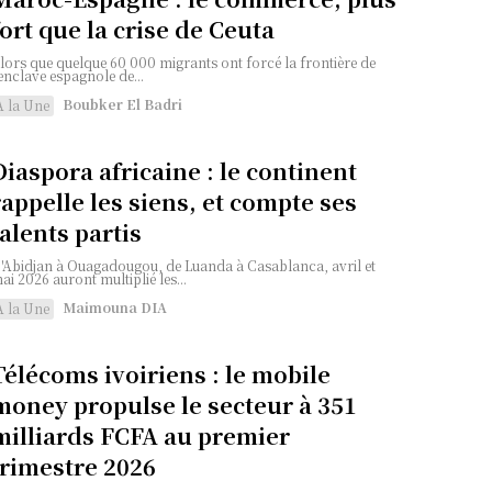
fort que la crise de Ceuta
lors que quelque 60 000 migrants ont forcé la frontière de
'enclave espagnole de...
Boubker El Badri
A la Une
Diaspora africaine : le continent
rappelle les siens, et compte ses
talents partis
'Abidjan à Ouagadougou, de Luanda à Casablanca, avril et
ai 2026 auront multiplié les...
Maimouna DIA
A la Une
Télécoms ivoiriens : le mobile
money propulse le secteur à 351
milliards FCFA au premier
trimestre 2026