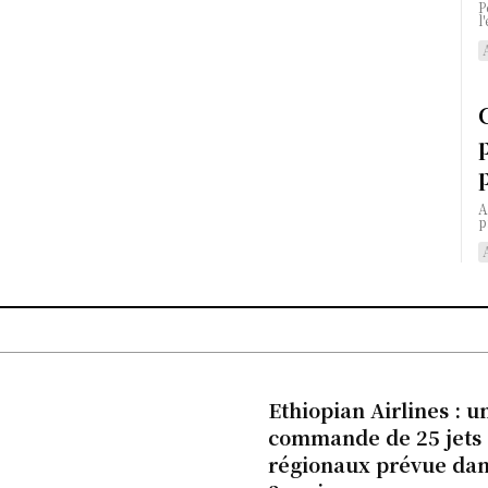
P
l
A
p
Ethiopian Airlines : u
commande de 25 jets
régionaux prévue da