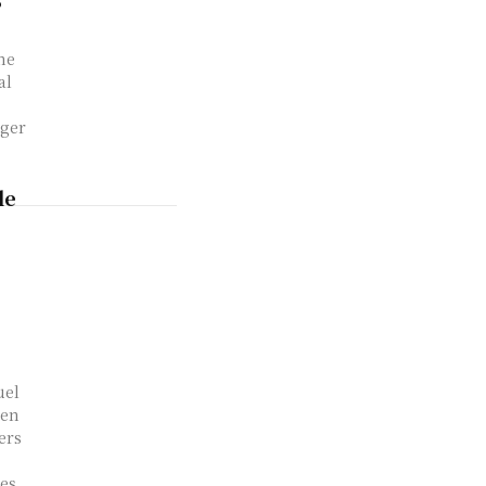
S
he
al
lger
le
uel
 en
ers
les