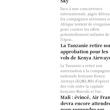
Sky
Face à une concurrence
internationale, jugée déloya
les compagnies aériennes e
Afrique tentent de s’organis
pour contrer les effets
potentiellement néfastes de
l’Open...
La Tanzanie retire so
approbation pour les
vols de Kenya Airway
La Tanzanie a retiré son
autorisation à la compagnie
nationale kenyane Kenya
Airways (KQNA.NR) d'opérer
des vols entre la capitale
kenyane Nairobi et Dar...
Mali : évincé, Air Fra
devra encore attendr
pour reprendre ses