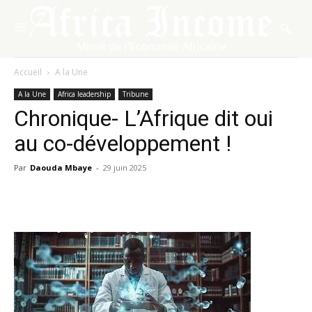
Accueil
A la Une
A la Une
Africa leadership
Tribune
Chronique- L’Afrique dit oui
au co-développement !
Par
Daouda Mbaye
-
29 juin 2025
Facebook
X
Pinterest
WhatsA