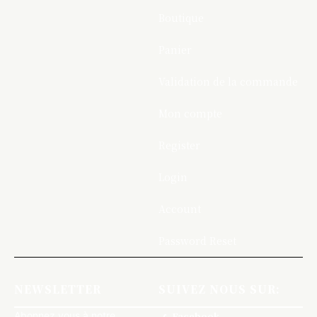
Boutique
Panier
Validation de la commande
Mon compte
Register
Login
Account
Password Reset
NEWSLETTER
SUIVEZ NOUS SUR:
Abonnez vous à notre
Facebook