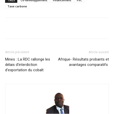
TAGS
Co-développement
Financement
FVC
Taxe carbone
Facebook
X
Pinterest
WhatsA
Article précédent
Article suivant
Mines : La RDC rallonge les
Afrique- Résultats probants et
délais d’interdiction
avantages comparatifs
d’exportation du cobalt