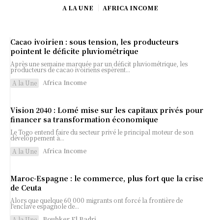
A LA UNE
AFRICA INCOME
Cacao ivoirien : sous tension, les producteurs
pointent le déficite pluviométrique
Après une semaine marquée par un déficit pluviométrique, les
producteurs de cacao ivoiriens espèrent...
Africa Income
A la Une
Vision 2040 : Lomé mise sur les capitaux privés pour
financer sa transformation économique
Le Togo entend faire du secteur privé le principal moteur de son
développement à...
Africa Income
A la Une
Maroc-Espagne : le commerce, plus fort que la crise
de Ceuta
Alors que quelque 60 000 migrants ont forcé la frontière de
l'enclave espagnole de...
Boubker El Badri
A la Une