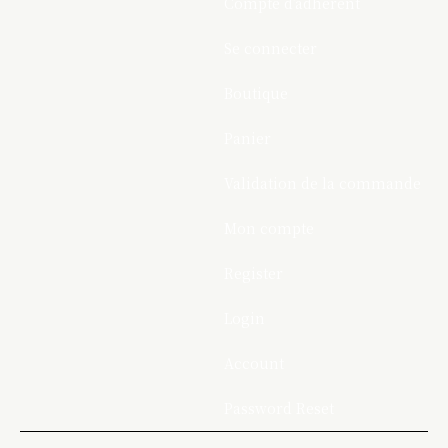
Compte d’adhérent
Se connecter
Boutique
Panier
Validation de la commande
Mon compte
Register
Login
Account
Password Reset