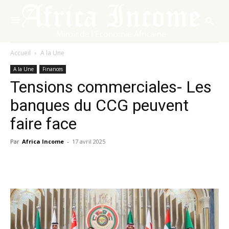
Accueil
A la Une
A la Une
Finances
Tensions commerciales- Les
banques du CCG peuvent
faire face
Par
Africa Income
-
17 avril 2025
Facebook
X
Pinterest
WhatsA