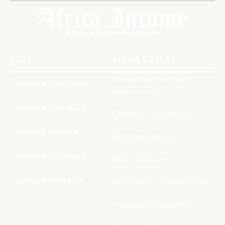
PAYS
LIENS UTILES
Conditions Générales
AFRIQUE DE L’OUEST
d’Utilisation
AFRIQUE CENTRALE
Charte de deontologie
AFRIQUE DE L’EST
Mentions Légales
AFRIQUE AUSTRALE
Nous Contacter
AFRIQUE DU NORD
Politique de Confidentialite
Connecter / rejoindre