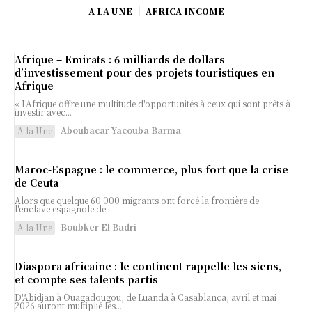
A LA UNE
AFRICA INCOME
Afrique – Emirats : 6 milliards de dollars
d’investissement pour des projets touristiques en
Afrique
« L'Afrique offre une multitude d'opportunités à ceux qui sont prêts à
investir avec...
Aboubacar Yacouba Barma
A la Une
Maroc-Espagne : le commerce, plus fort que la crise
de Ceuta
Alors que quelque 60 000 migrants ont forcé la frontière de
l'enclave espagnole de...
Boubker El Badri
A la Une
Diaspora africaine : le continent rappelle les siens,
et compte ses talents partis
D'Abidjan à Ouagadougou, de Luanda à Casablanca, avril et mai
2026 auront multiplié les...