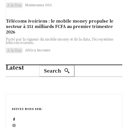
Maimouna DIA
A la Une
Télécoms ivoiriens : le mobile money propulse le
secteur à 351 milliards FCFA au premier trimestre
2026
Porté par la vigueur du mobile money et de la data, l'écosystème
télécom ivoirien...
Africa Income
A la Une
Latest
Search
SUIVEZ NOUS SUR: