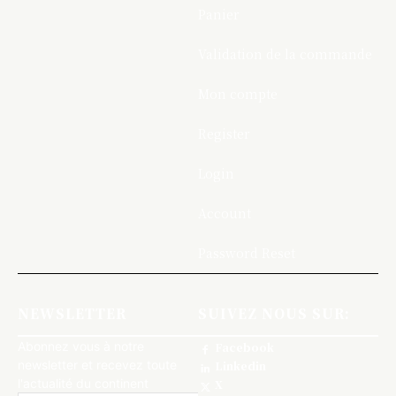
Panier
Validation de la commande
Mon compte
Register
Login
Account
Password Reset
NEWSLETTER
SUIVEZ NOUS SUR:
Abonnez vous à notre
Facebook
newsletter et recevez toute
Linkedin
l'actualité du continent
X