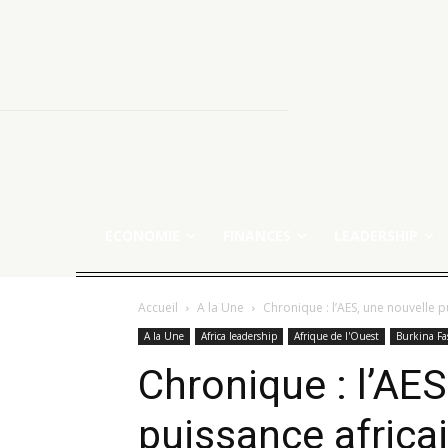
ECONOMIE
FINANCES
LEADERSHIP
Accueil
A la Une
Chronique : l’AES, une nouvelle p
A la Une
Africa leadership
Afrique de l'Ouest
Burkina Fa
Chronique : l’AES
puissance africa