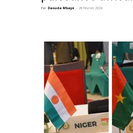
Par
Daouda Mbaye
-
28 février 2024
Facebook
X
Pinterest