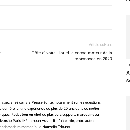
X
Pinterest
WhatsApp
Linkedin
Article suivant
e
Côte d’Ivoire : l’or et le cacao moteur de la
croissance en 2023
P
A
s
spécialisé dans la Presse écrite, notamment sur les questions
a derrière lui une expérience de plus de 20 ans dans ce métier
ubriques, Rédacteur en chef de plusieurs supports marocains ou
versité Paris II-Panthéon Assas, il a fait partie, entre autres
l’hebdomadaire marocain La Nouvelle Tribune