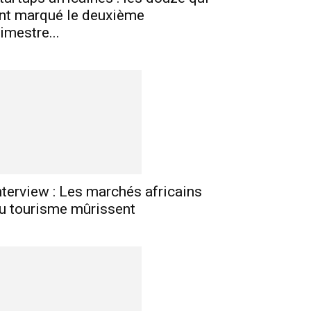
nt marqué le deuxième
rimestre...
nterview : Les marchés africains
u tourisme mûrissent