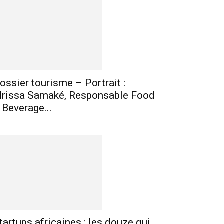
mprimer
Telegram
ossier tourisme – Portrait :
drissa Samaké, Responsable Food
 Beverage...
tartups africaines : les douze qui