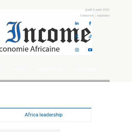
jeudi 6 août 2026
Connecter / rejoindre
S
TECH
FORMATION
TOURISME
Africa leadership