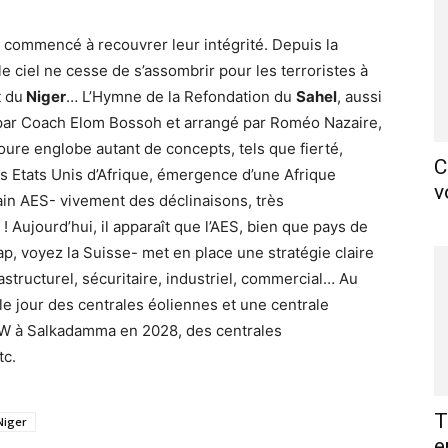
 commencé à recouvrer leur intégrité. Depuis la
e ciel ne cesse de s’assombrir pour les terroristes à
t du
Niger
… L’Hymne de la Refondation du
Sahel
, aussi
par Coach Elom Bossoh et arrangé par Roméo Nazaire,
ure englobe autant de concepts, tels que fierté,
C
s Etats Unis d’Afrique, émergence d’une Afrique
v
rain AES- vivement des déclinaisons, très
 Aujourd’hui, il apparaît que l’AES, bien que pays de
cap, voyez la Suisse- met en place une stratégie claire
rastructurel, sécuritaire, industriel, commercial… Au
le jour des centrales éoliennes et une centrale
MW à Salkadamma en 2028, des centrales
tc.
T
Niger
e