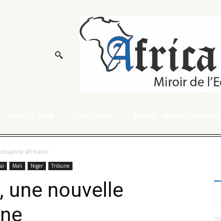
AGRICULTURE
POLITIQUE
MINES – HYDROCARBURE
uissance africaine
so
Mali
Niger
Tribune
, une nouvelle
ine