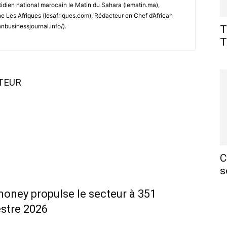
tidien national marocain le Matin du Sahara (lematin.ma),
 Les Afriques (lesafriques.com), Rédacteur en Chef d’African
anbusinessjournal.info/).
T
T
UTEUR
C
s
money propulse le secteur à 351
estre 2026