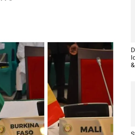
WhatsApp
Linkedin
E-mail
I
D
I
&
S