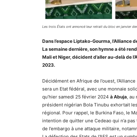
Les trois États ont annoncé leur retrait du bloc en janvier der
Dans l’espace Liptako-Gourma, l’Alliance des
La semaine dernière, son hymne a été rendu
Mali et Niger, décident d’aller au-delà de
2023.
Décidément en Afrique de l’ouest, l’Alliance
sera un Etat fédéral, avec une monnaie sol
qu’hier samedi 25 février 2024
à Abuja
, au
président nigérian Bola Tinubu exhortait les 
régional. Pour rappel, le Burkina Faso, le M
intention de quitter une Cedeao qui n’a pas
de l’embargo à une attaque militaire, notamm
La défection des Etats de l’AES est un symbol