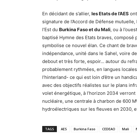
En décidant de s’allier,
les Etats de l’AES
ont
signature de l’Accord de Défense mutuelle, l
l’Est du
Burkina Faso et du Mali
, ou à l’oues
baptisé Hymne des Etats braves, composé 
symbolise ce nouvel élan. Ce chant de bravo
indépendance, unité dans le Sahel, voire de
debout et très forte, espoir… autour du ref
probablement rythmées, en langues locales !
l’hinterland- ce qui est loin d’être un handi
avec des objectifs réalistes sur le plans inf
volet énergétique, à l’horizon 2034 verront 
nucléaire, une centrale à charbon de 600 
hydroélectriques sur les fleuves en 2030, e
TAGS
AES
Burkina Faso
CEDEAO
Mali