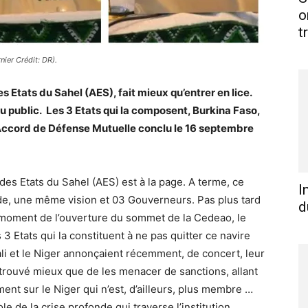
o
t
nier Crédit: DR).
 Etats du Sahel (AES), fait mieux qu’entrer en lice.
 public. Les 3 Etats qui la composent, Burkina Faso,
 l’Accord de Défense Mutuelle conclu le 16 septembre
 des Etats du Sahel (AES) est à la page. A terme, ce
I
ide, une même vision et 03 Gouverneurs. Pas plus tard
d
 moment de l’ouverture du sommet de la Cedeao, le
3 Etats qui la constituent à ne pas quitter ce navire
ali et le Niger annonçaient récemment, de concert, leur
 trouvé mieux que de les menacer de sanctions, allant
ent sur le Niger qui n’est, d’ailleurs, plus membre …
e de la crise profonde qui traverse l’institution.