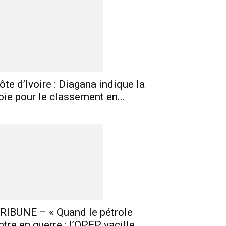
ôte d’Ivoire : Diagana indique la
oie pour le classement en...
RIBUNE – « Quand le pétrole
ntre en guerre : l’OPEP vacille,...