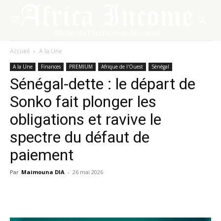
Accueil
A la Une
A la Une
Finances
PREMIUM
Afrique de l'Ouest
Sénégal
Sénégal-dette : le départ de
Sonko fait plonger les
obligations et ravive le
spectre du défaut de
paiement
Par
Maimouna DIA
-
26 mai 2026
Facebook
X
Pinterest
WhatsA