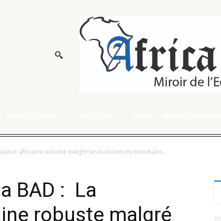
AGRICULTURE
POLITIQUE
MINES – HYDROCARBURE
issance africaine robuste malgré les turbulences mondiales
la BAD : La
aine robuste malgré