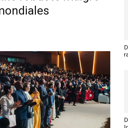
mondiales
WhatsApp
Linkedin
E-mail
I
D
r
D
I