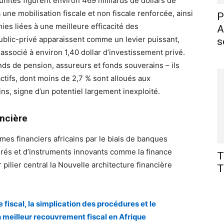
tunités figurent environ 469 milliards de dollars de
ne mobilisation fiscale et non fiscale renforcée, ainsi
P
ies liées à une meilleure efficacité des
A
ublic-privé apparaissent comme un levier puissant,
s
associé à environ 1,40 dollar d’investissement privé.
nds de pension, assureurs et fonds souverains – ils
actifs, dont moins de 2,7 % sont alloués aux
ins, signe d’un potentiel largement inexploité.
ancière
mes financiers africains par le biais de banques
grés et d’instruments innovants comme la finance
T
 pilier central la Nouvelle architecture financière
T
e fiscal, la simplication des procédures et le
n meilleur recouvrement fiscal en Afrique