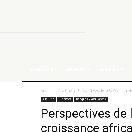
ECONOMIE
FINANCES
LEADERSHIP
Accueil
A la Une
Perspectives de la BAD : La cro
A la Une
Finances
Banques – Assurances
Perspectives de 
croissance afric