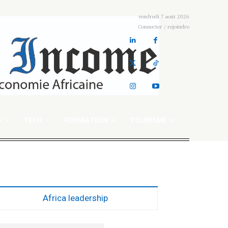
vendredi 7 août 2026
Connecter / rejoindre
S
TECH
FORMATION
TOURISME
Africa leadership