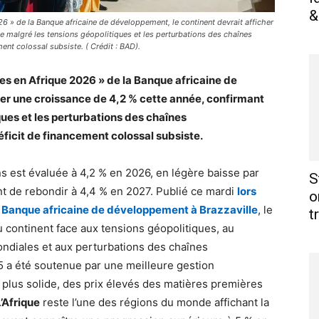
&
6 » de la Banque africaine de développement, le continent devrait afficher
ce malgré les tensions géopolitiques et les perturbations des chaînes
nt colossal subsiste. ( Crédit : BAD).
es en Afrique 2026 » de la Banque africaine de
her une croissance de 4,2 % cette année, confirmant
ques et les perturbations des chaînes
ficit de financement colossal subsiste.
s est évaluée à 4,2 % en 2026, en légère baisse par
S
nt de rebondir à 4,4 % en 2027. Publié ce mardi
lors
o
 Banque africaine de développement à Brazzaville
, le
t
u continent face aux tensions géopolitiques, au
ndiales et aux perturbations des chaînes
 a été soutenue par une meilleure gestion
lus solide, des prix élevés des matières premières
’Afrique
reste l’une des régions du monde affichant la