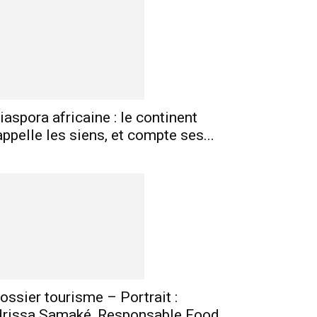
mprimer
Telegram
iaspora africaine : le continent
appelle les siens, et compte ses...
ossier tourisme – Portrait :
drissa Samaké, Responsable Food