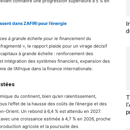
 devant connaître une progression supérieure à 5 % en
I
issent dans ZAFIRI pour l’énergie
d
ces à grande échelle pour le financement du
fragmenté »,
le rapport plaide pour un virage décisif
 capitaux à grande échelle : renforcement des
t intégration des systèmes financiers, expansion des
e de l’Afrique dans la finance internationale.
astées
ynamique du continent, bien qu’en ralentissement,
T
us l’effet de la hausse des coûts de l’énergie et des
l
en-Orient. Un rebond à 6,4 % est attendu en 2027.
p
, avec une croissance estimée à 4,7 % en 2026, proche
roduction agricole et la poursuite des