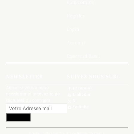
Mon compte
Register
Login
Account
Password Reset
NEWSLETTER
SUIVEZ NOUS SUR:
Abonnez vous à notre
Facebook
newsletter et recevez toute
Linkedin
l'actualité du continent
X
Youtube
S'abonner
© Tous droits réservés, Africa Income Compagny.