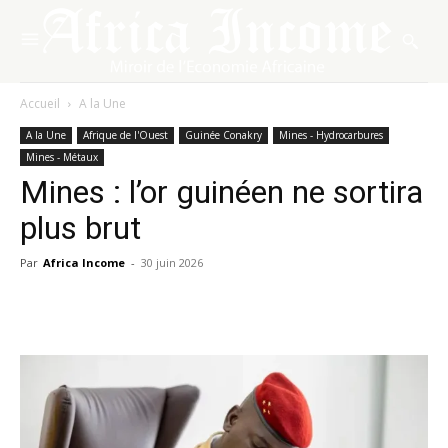
Accueil
A la Une
A la Une
Afrique de l'Ouest
Guinée Conakry
Mines - Hydrocarbures
Mines - Métaux
Mines : l’or guinéen ne sortira
plus brut
Par
Africa Income
-
30 juin 2026
Facebook
X
Pinterest
WhatsA