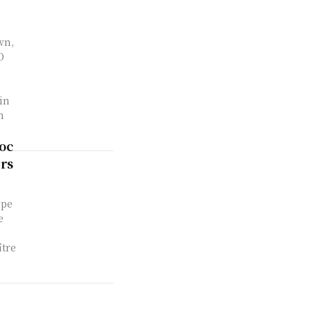
wn,
O
in
n
oc
ers
upe
e
ître