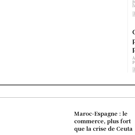
P
l
A
p
Maroc-Espagne : le
commerce, plus fort
que la crise de Ceuta