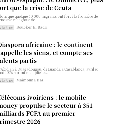
fort que la crise de Ceuta
lors que quelque 60 000 migrants ont forcé la frontière de
'enclave espagnole de...
Boubker El Badri
A la Une
Diaspora africaine : le continent
rappelle les siens, et compte ses
talents partis
'Abidjan à Ouagadougou, de Luanda à Casablanca, avril et
ai 2026 auront multiplié les...
Maimouna DIA
A la Une
Télécoms ivoiriens : le mobile
money propulse le secteur à 351
milliards FCFA au premier
trimestre 2026