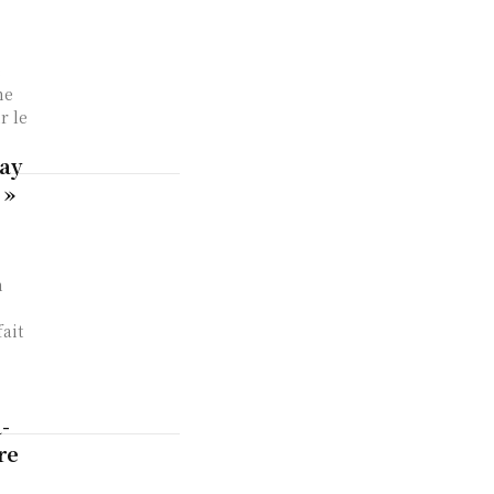
e
ne
r le
ay
 »
n
fait
-
re