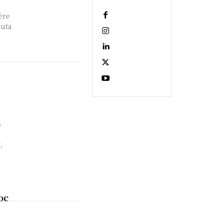
ère
euta
e
s
,
oc