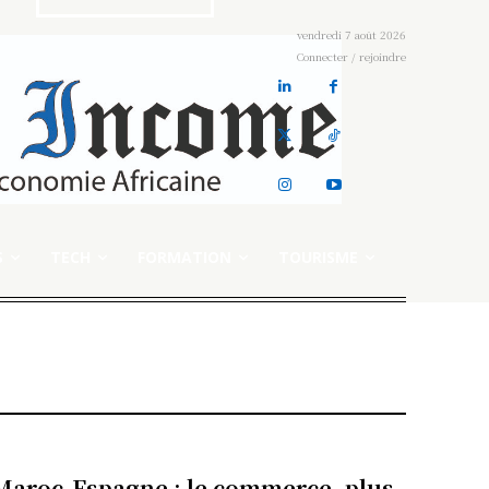
vendredi 7 août 2026
Connecter / rejoindre
S
TECH
FORMATION
TOURISME
Maroc-Espagne : le commerce, plus