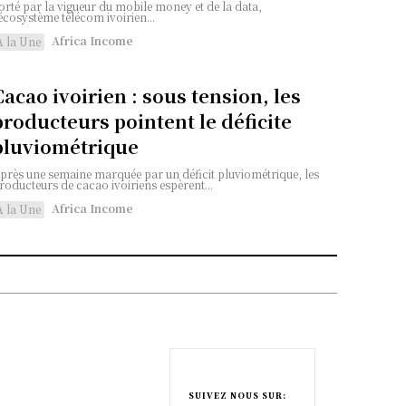
orté par la vigueur du mobile money et de la data,
'écosystème télécom ivoirien...
Africa Income
A la Une
Cacao ivoirien : sous tension, les
producteurs pointent le déficite
pluviométrique
près une semaine marquée par un déficit pluviométrique, les
roducteurs de cacao ivoiriens espèrent...
Africa Income
A la Une
SUIVEZ NOUS SUR: