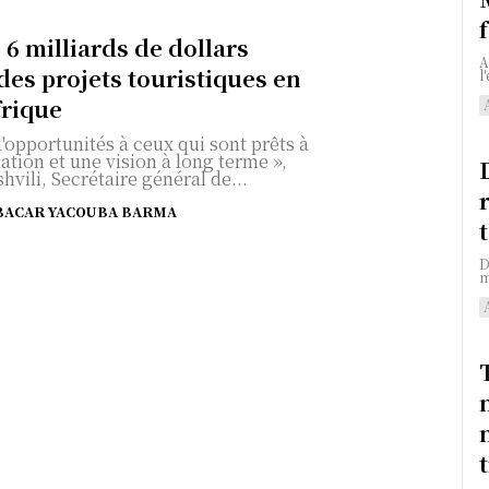
 6 milliards de dollars
A
des projets touristiques en
l
frique
d'opportunités à ceux qui sont prêts à
ation et une vision à long terme »,
hvili, Secrétaire général de...
BACAR YACOUBA BARMA
D
m