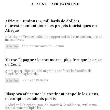
A LA UNE
AFRICA INCOME
Afrique – Emirats : 6 milliards de dollars
d’investissement pour des projets touristiques en
Afrique
« L'Afrique offre une multitude d'opportunités à ceux qui sont prêts à
investir avec...
Aboubacar Yacouba Barma
A la Une
Maroc-Espagne : le commerce, plus fort que la crise
de Ceuta
Alors que quelque 60 000 migrants ont forcé la frontière de
l'enclave espagnole de...
Boubker El Badri
A la Une
Diaspora africaine : le continent rappelle les siens,
et compte ses talents partis
D'Abidjan à Ouagadougou, de Luanda à Casablanca, avril et mai
2026 auront multiplié les...