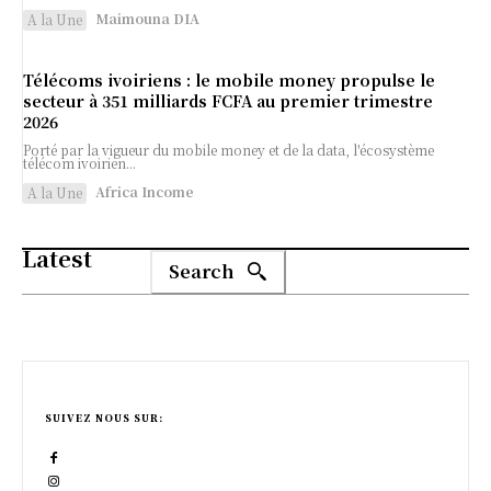
Maimouna DIA
A la Une
Télécoms ivoiriens : le mobile money propulse le
secteur à 351 milliards FCFA au premier trimestre
2026
Porté par la vigueur du mobile money et de la data, l'écosystème
télécom ivoirien...
Africa Income
A la Une
Latest
Search
SUIVEZ NOUS SUR: