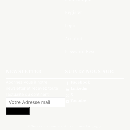
Register
Login
Account
Password Reset
NEWSLETTER
SUIVEZ NOUS SUR:
Abonnez vous à notre
Facebook
newsletter et recevez toute
Linkedin
l'actualité du continent
X
Youtube
S'abonner
© Tous droits réservés, Africa Income Compagny.