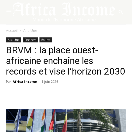
Accueil
A la Une
A la Une
Finances
Bourse
BRVM : la place ouest-
africaine enchaîne les
records et vise l’horizon 2030
Par
Africa Income
-
1 juin 2026
Facebook
X
Pinterest
WhatsA