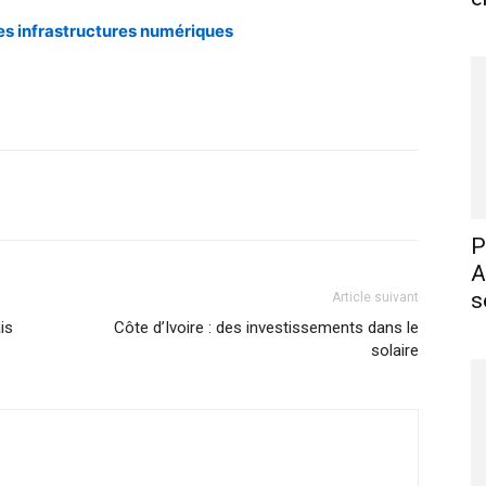
ses infrastructures numériques
X
Pinterest
WhatsApp
Linkedin
P
A
s
Article suivant
is
Côte d’Ivoire : des investissements dans le
solaire