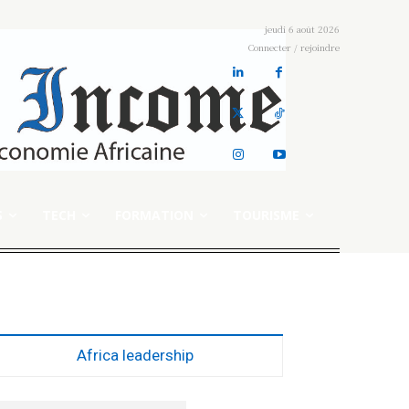
jeudi 6 août 2026
Connecter / rejoindre
S
TECH
FORMATION
TOURISME
Africa leadership