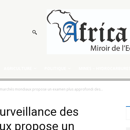
AGRICULTURE
POLITIQUE
MINES – HYDROCARBURE
s marchés mondiaux propose un examen plus approfondi des...
urveillance des
ux propose un