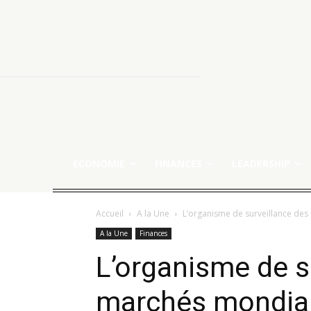
ECONOMIE
FINANCES
LEADERSHIP
Accueil
A la Une
L’organisme de surveillance de
A la Une
Finances
L’organisme de s
marchés mondia