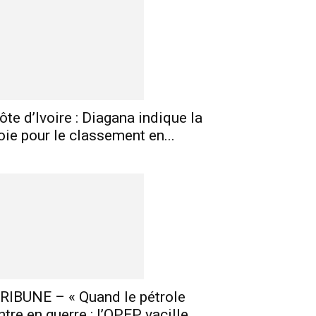
ôte d’Ivoire : Diagana indique la
oie pour le classement en...
RIBUNE – « Quand le pétrole
ntre en guerre : l’OPEP vacille,...