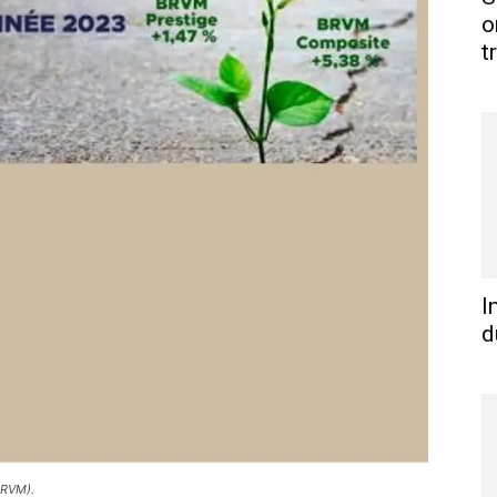
o
t
I
d
BRVM).