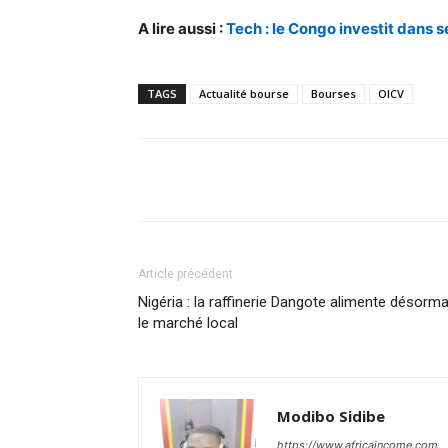
A lire aussi :
Tech : le Congo investit dans 
TAGS
Actualité bourse
Bourses
OICV
Facebook
Partager
Article précédent
Nigéria : la raffinerie Dangote alimente désorma
le marché local
Modibo Sidibe
https://www.africaincome.com