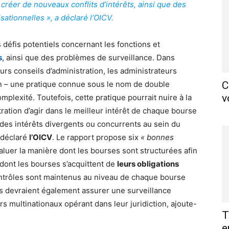
créer de nouveaux conflits d’intérêts, ainsi que des
ationnelles », a déclaré l’OICV.
 défis potentiels concernant les fonctions et
s
, ainsi que des problèmes de surveillance. Dans
rs conseils d’administration, les administrateurs
ion – une pratique connue sous le nom de double
C
v
omplexité. Toutefois, cette pratique pourrait nuire à la
ation d’agir dans le meilleur intérêt de chaque bourse
te des intérêts divergents ou concurrents au sein du
 déclaré
l’OICV
. Le rapport propose six
« bonnes
luer la manière dont les bourses sont structurées afin
dont les bourses s’acquittent de
leurs obligations
ontrôles sont maintenus au niveau de chaque bourse
rs devraient également assurer une surveillance
s multinationaux opérant dans leur juridiction, ajoute-
T
e