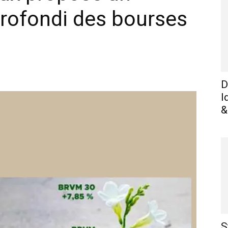
rofondi des bourses
WhatsApp
Linkedin
E-mail
I
D
I
&
S