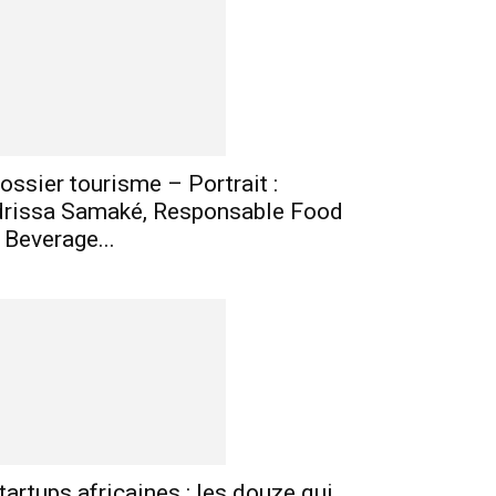
mprimer
Telegram
ossier tourisme – Portrait :
drissa Samaké, Responsable Food
 Beverage...
tartups africaines : les douze qui