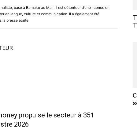
naliste, basé à Bamako au Mali. Il est détenteur d’une licence en
ter en langue, culture et communication. Il a également été
T
 la presse écrite.
T
UTEUR
C
s
money propulse le secteur à 351
estre 2026