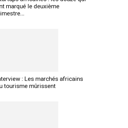
nt marqué le deuxième
rimestre...
nterview : Les marchés africains
u tourisme mûrissent