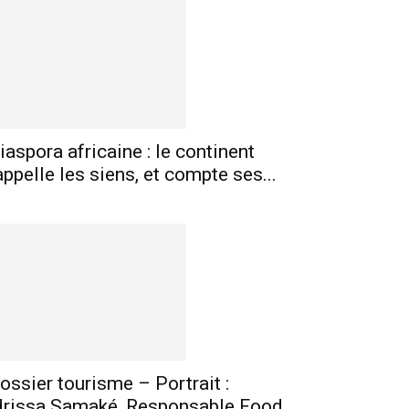
mprimer
Telegram
iaspora africaine : le continent
appelle les siens, et compte ses...
ossier tourisme – Portrait :
drissa Samaké, Responsable Food