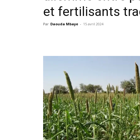
et fertilisants tr
Par
Daouda Mbaye
-
15 avril 2024
Facebook
X
Pinterest