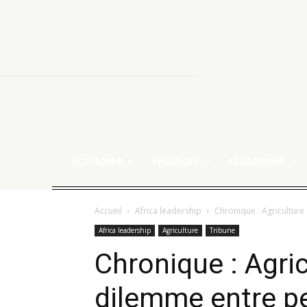
ECONOMIE
FINANCES
LEADERSHIP
Accueil
Africa leadership
Chronique : Agriculture 
Africa leadership
Agriculture
Tribune
Chronique : Agric
dilemme entre p