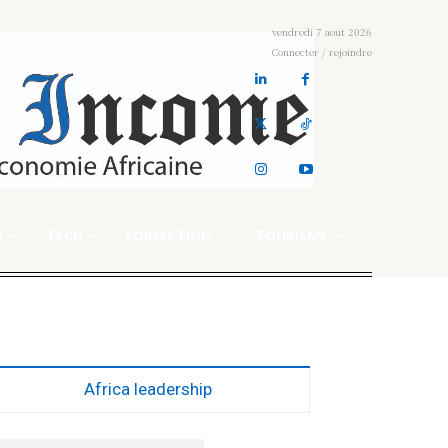
vendredi 7 août 2026
Connecter / rejoindre
S
TECH
FORMATION
TOURISME
Africa leadership