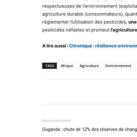
respectueuses de l’environnement (exploitant
agriculture durable (consommateurs), quant 
réglementer l’utilisation des pesticides,
une
pesticides néfastes et promeut
l’agricultur
A lire aussi :
Chronique : résilience environ
TAGS
Afrique
Agriculture
Environnement
Facebook
Partager
Article précédent
Ouganda : chute de 12% des réserves de chan