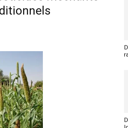
aditionnels
WhatsApp
Linkedin
E-mail
I
D
r
D
I