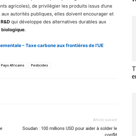
s agricoles), de privilégier les produits issus d’une
aux autorités publiques, elles doivent encourager et
 R&D
qui développe des alternatives durables aux
e biologique
.
nementale – Taxe carbone aux frontières de l’UE
Pays Africains
Pesticides
T
e
X
Pinterest
WhatsApp
Linkedin
Article suivant
ge
Soudan : 100 millions USD pour aider à solder le
conflit