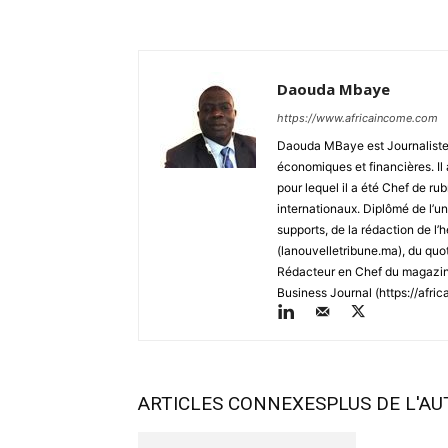
Daouda Mbaye
https://www.africaincome.com
Daouda MBaye est Journaliste, 
économiques et financières. Il 
pour lequel il a été Chef de r
internationaux. Diplômé de l’uni
supports, de la rédaction de 
(lanouvelletribune.ma), du quo
Rédacteur en Chef du magazine
Business Journal (https://afric
ARTICLES CONNEXES
PLUS DE L'A