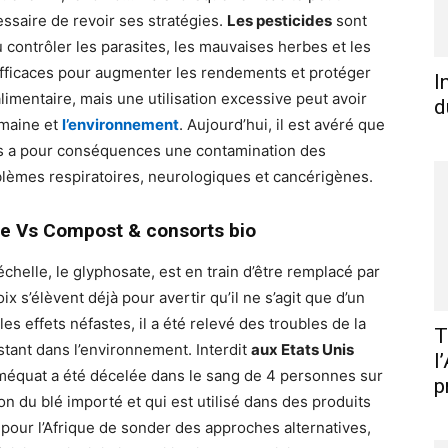
essaire de revoir ses stratégies.
Les pesticides
sont
 contrôler les parasites, les mauvaises herbes et les
 efficaces pour augmenter les rendements et protéger
I
 alimentaire, mais une utilisation excessive peut avoir
d
umaine et
l’environnement
. Aujourd’hui, il est avéré que
ues a pour conséquences une contamination des
oblèmes respiratoires, neurologiques et cancérigènes.
te Vs Compost & consorts bio
 échelle, le glyphosate, est en train d’être remplacé par
 s’élèvent déjà pour avertir qu’il ne s’agit que d’un
es effets néfastes, il a été relevé des troubles de la
T
sistant dans l’environnement. Interdit
aux Etats Unis
l
rméquat a été décelée dans le sang de 4 personnes sur
p
n du blé importé et qui est utilisé dans des produits
 pour l’Afrique de sonder des approches alternatives,