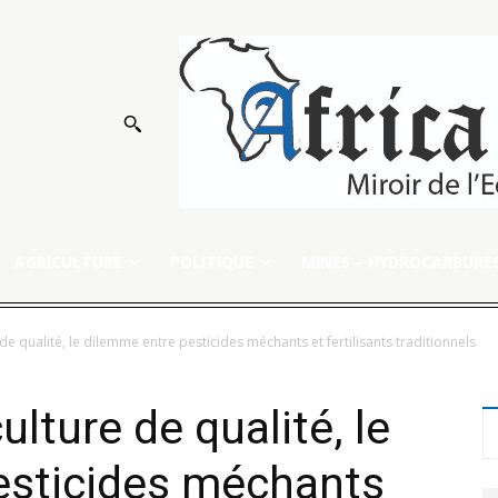
AGRICULTURE
POLITIQUE
MINES – HYDROCARBURE
de qualité, le dilemme entre pesticides méchants et fertilisants traditionnels
ulture de qualité, le
esticides méchants