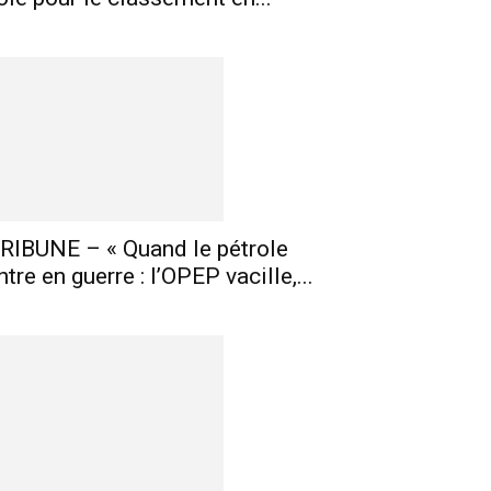
RIBUNE – « Quand le pétrole
ntre en guerre : l’OPEP vacille,...
E-mail
Imprimer
Telegram