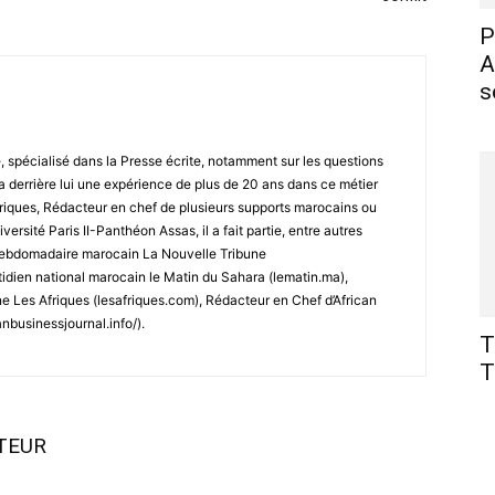
P
A
s
spécialisé dans la Presse écrite, notamment sur les questions
a derrière lui une expérience de plus de 20 ans dans ce métier
ubriques, Rédacteur en chef de plusieurs supports marocains ou
versité Paris II-Panthéon Assas, il a fait partie, entre autres
l’hebdomadaire marocain La Nouvelle Tribune
tidien national marocain le Matin du Sahara (lematin.ma),
 Les Afriques (lesafriques.com), Rédacteur en Chef d’African
anbusinessjournal.info/).
T
T
UTEUR