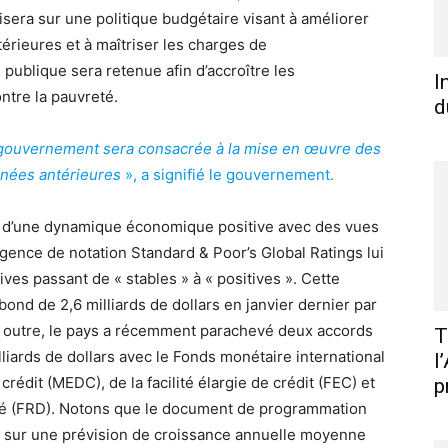
isera sur une politique budgétaire visant à améliorer
térieures et à maîtriser les charges de
 publique sera retenue afin d’accroître les
I
ntre la pauvreté.
d
u gouvernement sera consacrée à la mise en œuvre des
nnées antérieures
», a signifié le gouvernement.
t d’une dynamique économique positive avec des vues
agence de notation Standard & Poor’s Global Ratings lui
ves passant de « stables » à « positives ». Cette
bond de 2,6 milliards de dollars en janvier dernier par
n outre, le pays a récemment parachevé deux accords
T
lliards de dollars avec le Fonds monétaire international
l
rédit (MEDC), de la facilité élargie de crédit (FEC) et
p
bilité (FRD). Notons que le document de programmation
 sur une prévision de croissance annuelle moyenne