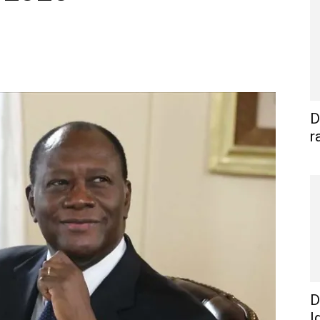
WhatsApp
Linkedin
E-mail
I
D
r
D
I