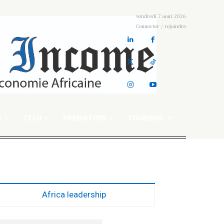
vendredi 7 août 2026
Connecter / rejoindre
S
TECH
FORMATION
TOURISME
Africa leadership