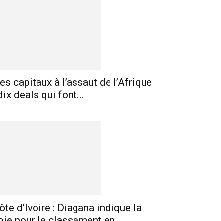
es capitaux à l’assaut de l’Afrique
 dix deals qui font...
E-mail
Imprimer
Telegram
ôte d’Ivoire : Diagana indique la
oie pour le classement en...