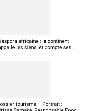
mprimer
Telegram
iaspora africaine : le continent
appelle les siens, et compte ses...
ossier tourisme – Portrait :
drissa Samaké, Responsable Food