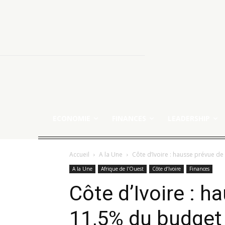
ECONOMIE
FINANCES
LEADERSHIP
Accueil
A la Une
Côte d’Ivoire : hausse prévue d
A la Une
Afrique de l'Ouest
Côte d’Ivoire
Finances
Côte d’Ivoire : h
11,5% du budget