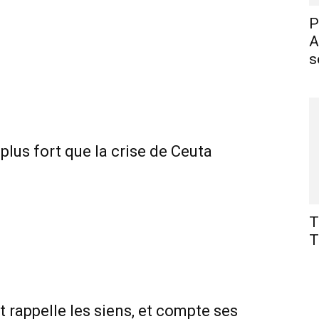
P
A
s
lus fort que la crise de Ceuta
T
T
t rappelle les siens, et compte ses