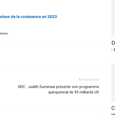
 moteur de la croissance en 2023
Ivoire
D
:
X
Pinterest
WhatsApp
Linkedin
Article suivant
RDC : Judith Suminwa présente son programme
quinquennal de 93 milliards US
C
v