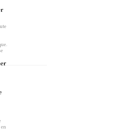
er
ute
que.
se
ier
e
e
 en