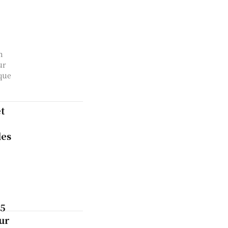
n
ur
que
t
les
,5
ur