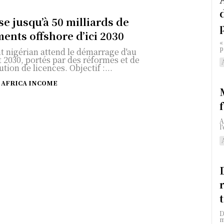
ise jusqu’à 50 milliards de
ments offshore d’ici 2030
«
p
t nigérian attend le démarrage d'au
 2030, portés par des réformes et de
tion de licences. Objectif :...
AFRICA INCOME
A
l
D
m