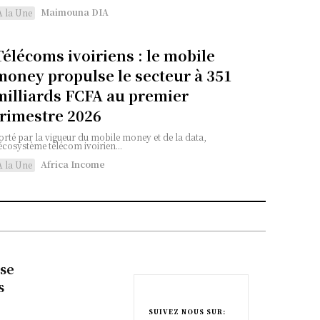
Maimouna DIA
A la Une
Télécoms ivoiriens : le mobile
money propulse le secteur à 351
milliards FCFA au premier
trimestre 2026
orté par la vigueur du mobile money et de la data,
'écosystème télécom ivoirien...
Africa Income
A la Une
ise
s
SUIVEZ NOUS SUR: