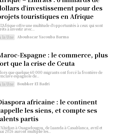
dollars d’investissement pour des
projets touristiques en Afrique
 L'Afrique offre une multitude d'opportunités à ceux qui sont
rêts à investir avec...
Aboubacar Yacouba Barma
A la Une
Maroc-Espagne : le commerce, plus
fort que la crise de Ceuta
lors que quelque 60 000 migrants ont forcé la frontière de
'enclave espagnole de...
Boubker El Badri
A la Une
Diaspora africaine : le continent
rappelle les siens, et compte ses
talents partis
'Abidjan à Ouagadougou, de Luanda à Casablanca, avril et
ai 2026 auront multiplié les...