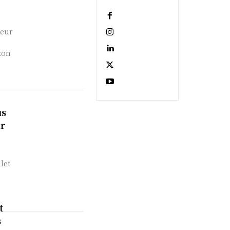
teur
e
zon
us
ar
let
t
s