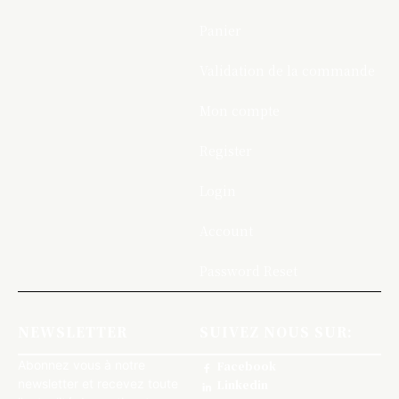
Panier
Validation de la commande
Mon compte
Register
Login
Account
Password Reset
NEWSLETTER
SUIVEZ NOUS SUR:
Abonnez vous à notre
Facebook
newsletter et recevez toute
Linkedin