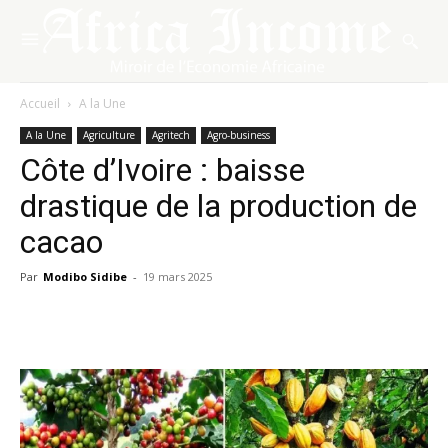
Accueil
A la Une
A la Une
Agriculture
Agritech
Agro-business
Côte d’Ivoire : baisse
drastique de la production de
cacao
Par
Modibo Sidibe
-
19 mars 2025
Facebook
X
Pinterest
WhatsA