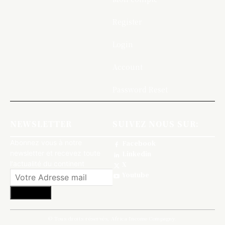
Register
Login
Account
Password Reset
NEWSLETTER
SUIVEZ NOUS SUR:
Abonnez vous à notre
Facebook
newsletter et recevez toute
Linkedin
l'actualité du continent
X
Youtube
S'abonner
© Tous droits réservés, Africa Income Compagny.