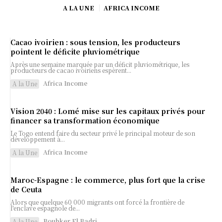
A LA UNE
AFRICA INCOME
Cacao ivoirien : sous tension, les producteurs
pointent le déficite pluviométrique
Après une semaine marquée par un déficit pluviométrique, les
producteurs de cacao ivoiriens espèrent...
Africa Income
A la Une
Vision 2040 : Lomé mise sur les capitaux privés pour
financer sa transformation économique
Le Togo entend faire du secteur privé le principal moteur de son
développement à...
Africa Income
A la Une
Maroc-Espagne : le commerce, plus fort que la crise
de Ceuta
Alors que quelque 60 000 migrants ont forcé la frontière de
l'enclave espagnole de...
Boubker El Badri
A la Une