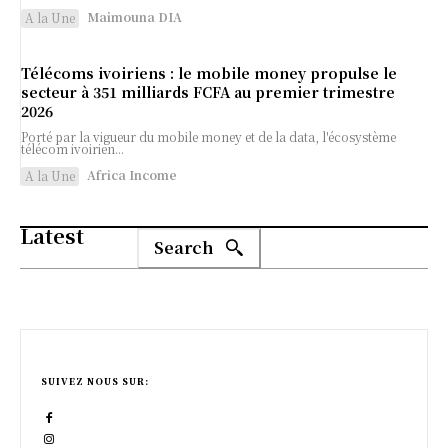
Maimouna DIA
A la Une
Télécoms ivoiriens : le mobile money propulse le
secteur à 351 milliards FCFA au premier trimestre
2026
Porté par la vigueur du mobile money et de la data, l'écosystème
télécom ivoirien...
Africa Income
A la Une
Latest
Search
SUIVEZ NOUS SUR: