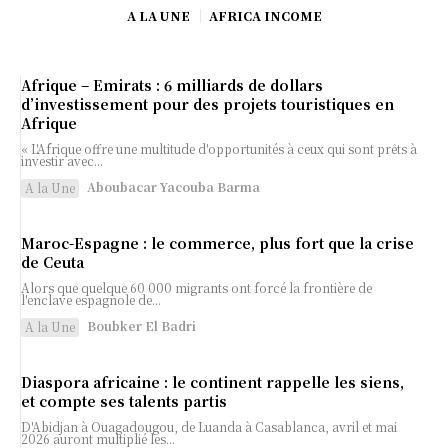
A LA UNE
AFRICA INCOME
Afrique – Emirats : 6 milliards de dollars
d’investissement pour des projets touristiques en
Afrique
« L'Afrique offre une multitude d'opportunités à ceux qui sont prêts à
investir avec...
Aboubacar Yacouba Barma
A la Une
Maroc-Espagne : le commerce, plus fort que la crise
de Ceuta
Alors que quelque 60 000 migrants ont forcé la frontière de
l'enclave espagnole de...
Boubker El Badri
A la Une
Diaspora africaine : le continent rappelle les siens,
et compte ses talents partis
D'Abidjan à Ouagadougou, de Luanda à Casablanca, avril et mai
2026 auront multiplié les...