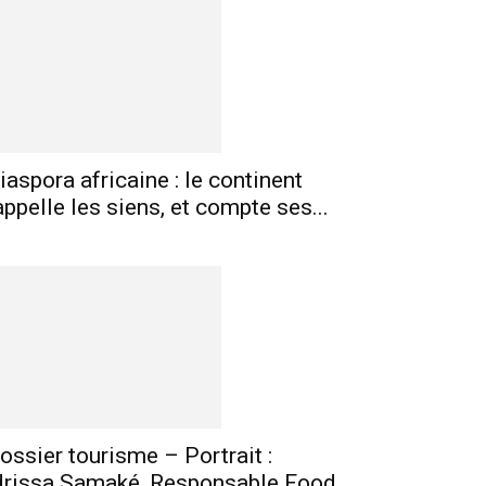
iaspora africaine : le continent
mprimer
Telegram
appelle les siens, et compte ses...
ossier tourisme – Portrait :
drissa Samaké, Responsable Food