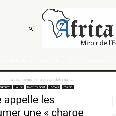
AGRICULTURE
POLITIQUE
MINES – HYDROCARBURE
éanciers à assumer une « charge équitable » dans...
surances
Bourse
Investissement
Services
Zambie
 appelle les
umer une « charge