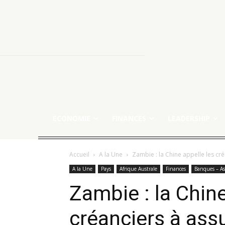
ECONOMIE
FINANCES
LEADERSHIP
Accueil
A la Une
Zambie : la Chine appelle les cr
A la Une
Pays
Afrique Australe
Finances
Banques – As
Zambie : la Chine
créanciers à ass