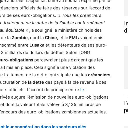
que australe. L’appel fait suite au souhait exprimé par le
réanciers officiels de faire des réserves sur l’accord de
urs de ses euro-obligations. »
Tous les créanciers
 au traitement de la dette de la Zambie conformément
I
d
au équitable
« , a souligné le ministère chinois des
 de la
Zambie
, dont la
Chine,
et le
FMI
avaient émis
consommé entre
Lusaka
et les détenteurs de ses euro-
 3 milliards de dollars de dettes. Selon l’ONG
euro-obligations
percevraient plus d’argent que les
tait mis en place. Cela signifie une violation des
le traitement de la dette, qui stipule que les
créanciers
tructuration de
la dette
des pays à faible revenu à des
rs officiels. L’accord de principe entre
le
T
privés augure l’émission de nouvelles euro-obligations
l
t dont la valeur totale s’élève à 3,135 milliards de
p
e l’encours des euro-obligations zambiennes actuelles.
nt leur coopération dans les secteurs clés