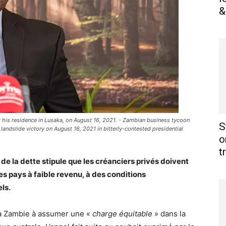
&
t his residence in Lusaka, on August 16, 2021. - Zambian business tycoon
S
andslide victory on August 16, 2021 in bitterly-contested presidential
o
t
e la dette stipule que les créanciers privés doivent
des pays à faible revenu, à des conditions
els.
la Zambie à assumer une «
charge équitable
» dans la