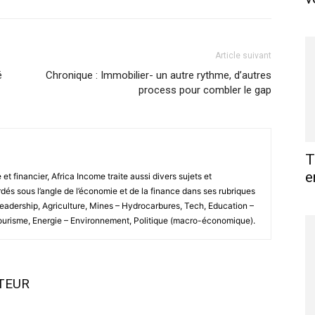
Article suivant
é
Chronique : Immobilier- un autre rythme, d’autres
process pour combler le gap
T
e
 financier, Africa Income traite aussi divers sujets et
és sous l’angle de l’économie et de la finance dans ses rubriques
Leadership, Agriculture, Mines – Hydrocarbures, Tech, Education –
Tourisme, Energie – Environnement, Politique (macro-économique).
UTEUR