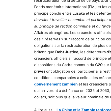
restructuration de la dette de ce pays d’Afri
Fonds monétaire international (FMI) et les c
principe conclu entre Lusaka et les détente
devraient travailler ensemble et participer
au principe de l’action commune et du farde
Affaires étrangères. Les créanciers officiels
des «
réserves
» sur l’accord de principe 
obligations sur la restructuration de plus de
britannique
Debt Justice
, les détenteurs
d’
créanciers officiels si l’accord de principe é
dispositions du Cadre commun du
G20
sur 
privés
ont obligation de participer à la res
conditions comparables à celles des créancie
gouvernement zambien
et les créanciers 
qui arriveront à échéance en 2035 et 2053, e
dollars, soit plus que la valeur nominale d
A lire aussi :
La Chine et la Zambie renforce