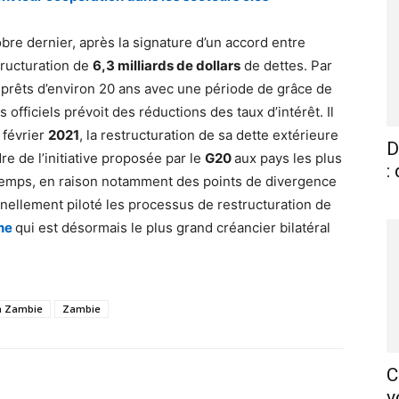
bre dernier, après la signature d’un accord entre
structuration de
6,3 milliards de dollars
de dettes. Par
 prêts d’environ 20 ans avec une période de grâce de
 officiels prévoit des réductions des taux d’intérêt. Il
n février
2021
, la restructuration de sa dette extérieure
D
dre de l’initiative proposée par le
G20
aux pays les plus
:
 temps, en raison notamment des points de divergence
nnellement piloté les processus de restructuration de
ine
qui est désormais le plus grand créancier bilatéral
la Zambie
Zambie
C
X
Pinterest
WhatsApp
Linkedin
v