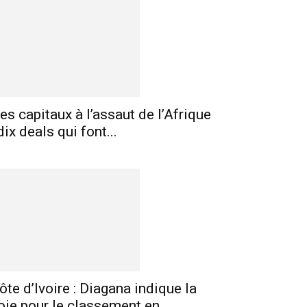
es capitaux à l’assaut de l’Afrique
 dix deals qui font...
ôte d’Ivoire : Diagana indique la
E-mail
Imprimer
Telegram
oie pour le classement en...