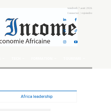
vendredi 7 août 2026
Connecter / rejoindre
S
TECH
FORMATION
TOURISME
Africa leadership