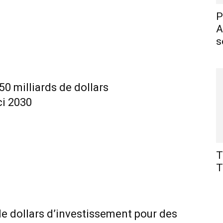
P
A
s
 50 milliards de dollars
ci 2030
T
T
 de dollars d’investissement pour des