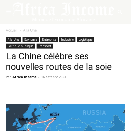
Accueil
A la Une
A la Une
Economie
Entreprise
Industrie
Logistique
Politique publique
Transport
La Chine célèbre ses
nouvelles routes de la soie
Par
Africa Income
-
16 octobre 2023
Facebook
X
Pinterest
WhatsA