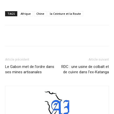
TAGS
Afrique
Chine
la Ceinture et la Route
Facebook
X
Pinterest
WhatsA
Article précédent
Article suivant
Le Gabon met de l’ordre dans
RDC : une usine de colbalt et
ses mines artisanales
de cuivre dans l’ex-Katanga