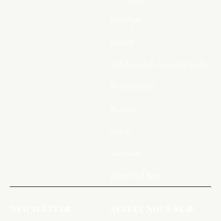
Boutique
Panier
Validation de la commande
Mon compte
Register
Login
Account
Password Reset
NEWSLETTER
SUIVEZ NOUS SUR: