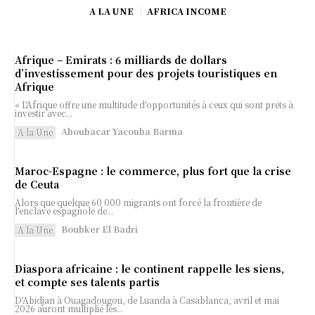
A LA UNE
AFRICA INCOME
Afrique – Emirats : 6 milliards de dollars
d’investissement pour des projets touristiques en
Afrique
« L'Afrique offre une multitude d'opportunités à ceux qui sont prêts à
investir avec...
Aboubacar Yacouba Barma
A la Une
Maroc-Espagne : le commerce, plus fort que la crise
de Ceuta
Alors que quelque 60 000 migrants ont forcé la frontière de
l'enclave espagnole de...
Boubker El Badri
A la Une
Diaspora africaine : le continent rappelle les siens,
et compte ses talents partis
D'Abidjan à Ouagadougou, de Luanda à Casablanca, avril et mai
2026 auront multiplié les...