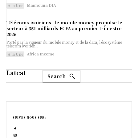
Maimouna DIA
A la Une
Télécoms ivoiriens : le mobile money propulse le
secteur à 351 milliards FCFA au premier trimestre
2026
Porté par la vigueur du mobile money et de la data, l'écosystème
télécom ivoirien...
Africa Income
A la Une
Latest
Search
SUIVEZ NOUS SUR: