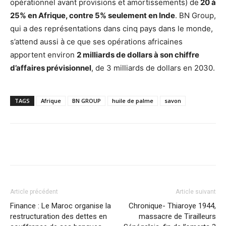
opérationnel avant provisions et amortissements) de
20 à
25% en Afrique, contre 5% seulement en Inde
. BN Group,
qui a des représentations dans cinq pays dans le monde,
s’attend aussi à ce que ses opérations africaines
apportent environ
2 milliards de dollars à son chiffre
d’affaires prévisionnel
, de 3 milliards de dollars en 2030.
TAGS
Afrique
BN GROUP
huile de palme
savon
Facebook
X
Pinterest
WhatsA
Article précédent
Article suivant
Finance : Le Maroc organise la
Chronique- Thiaroye 1944,
restructuration des dettes en
massacre de Tirailleurs