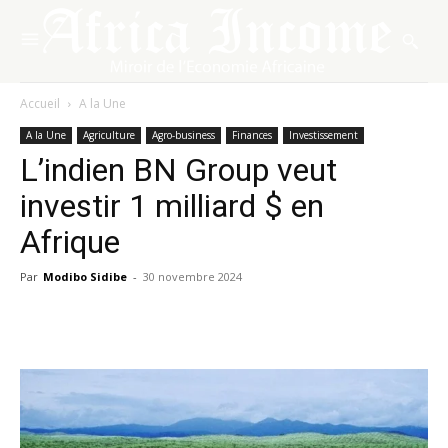
Accueil
A la Une
A la Une
Agriculture
Agro-business
Finances
Investissement
L’indien BN Group veut
investir 1 milliard $ en
Afrique
Par
Modibo Sidibe
-
30 novembre 2024
Facebook
X
Pinterest
WhatsA