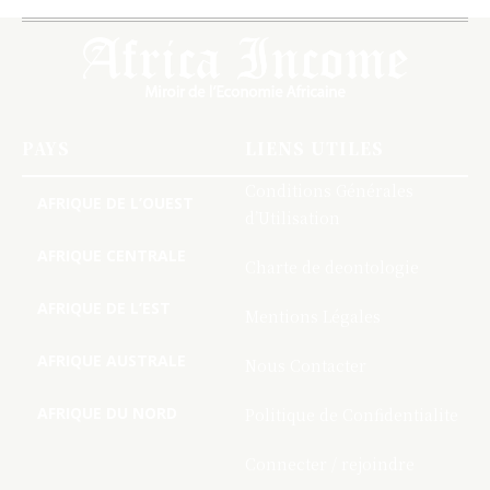
PAYS
LIENS UTILES
Conditions Générales
AFRIQUE DE L’OUEST
d’Utilisation
AFRIQUE CENTRALE
Charte de deontologie
AFRIQUE DE L’EST
Mentions Légales
AFRIQUE AUSTRALE
Nous Contacter
AFRIQUE DU NORD
Politique de Confidentialite
Connecter / rejoindre