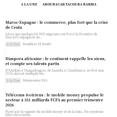
A LA UNE
ABOUBACAR YACOUBA BARMA
Maroc-Espagne : le commerce, plus fort que la crise
de Ceuta
Alors que quelque 60 000 migrants ont forcé la frontière de
l'enclave espagnole de...
Boubker El Badri
A la Une
Diaspora africaine : le continent rappelle les siens,
et compte ses talents partis
D'Abidjan à Ouagadougou, de Luanda à Casablanca, avril et mai
2026 auront multiplié les...
Maimouna DIA
A la Une
Télécoms ivoiriens : le mobile money propulse le
secteur à 351 milliards FCFA au premier trimestre
2026
Porté par la vigueur du mobile money et de la data, l'écosystème
télécom ivoirien...