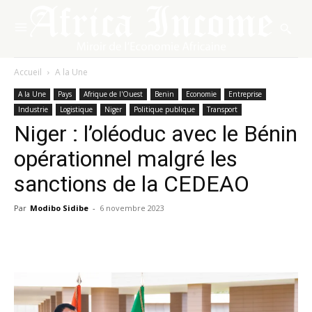
Accueil
A la Une
A la Une
Pays
Afrique de l'Ouest
Benin
Economie
Entreprise
Industrie
Logistique
Niger
Politique publique
Transport
Niger : l’oléoduc avec le Bénin
opérationnel malgré les
sanctions de la CEDEAO
Par
Modibo Sidibe
-
6 novembre 2023
Facebook
X
Pinterest
WhatsA