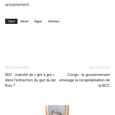
actuellement.
TAGS
Benin
Niger
Oléoduc
Facebook
X
Pinterest
WhatsA
Article précédent
Article suivant
RDC : marché de « gré à gré »
Congo : le gouvernement
dans l’extraction du gaz du lac
envisage la recapitalisation de
Kivu ?
la BCC