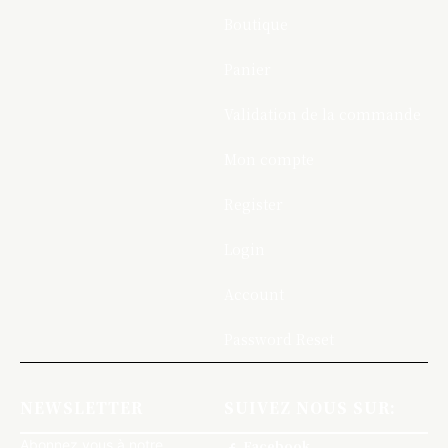
Boutique
Panier
Validation de la commande
Mon compte
Register
Login
Account
Password Reset
NEWSLETTER
SUIVEZ NOUS SUR:
Abonnez vous à notre
Facebook