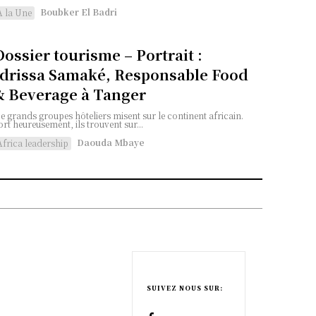
Boubker El Badri
A la Une
Dossier tourisme – Portrait :
Idrissa Samaké, Responsable Food
& Beverage à Tanger
e grands groupes hôteliers misent sur le continent africain.
ort heureusement, ils trouvent sur...
Daouda Mbaye
Africa leadership
e
SUIVEZ NOUS SUR: