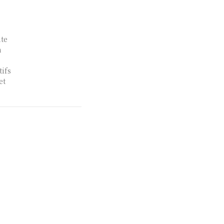
nte
n
tifs
et