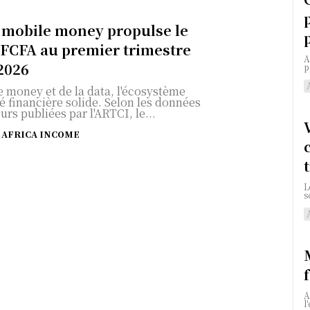
e mobile money propulse le
s FCFA au premier trimestre
A
2026
p
e money et de la data, l'écosystème
é financière solide. Selon les données
rs publiées par l'ARTCI, le...
AFRICA INCOME
L
s
A
l