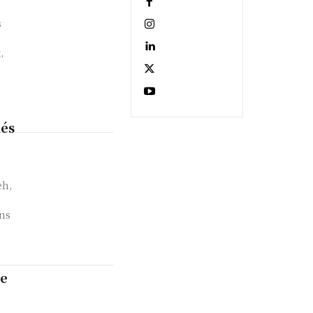
s
,
hés
eh,
ans
ue