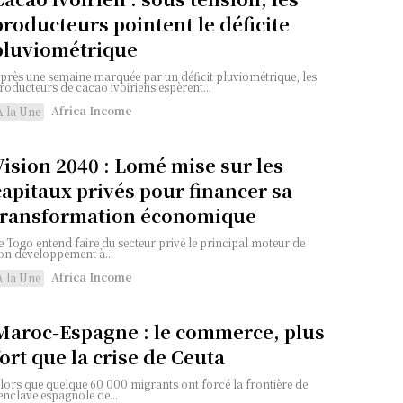
producteurs pointent le déficite
pluviométrique
près une semaine marquée par un déficit pluviométrique, les
roducteurs de cacao ivoiriens espèrent...
Africa Income
A la Une
Vision 2040 : Lomé mise sur les
capitaux privés pour financer sa
transformation économique
e Togo entend faire du secteur privé le principal moteur de
on développement à...
Africa Income
A la Une
Maroc-Espagne : le commerce, plus
fort que la crise de Ceuta
lors que quelque 60 000 migrants ont forcé la frontière de
'enclave espagnole de...