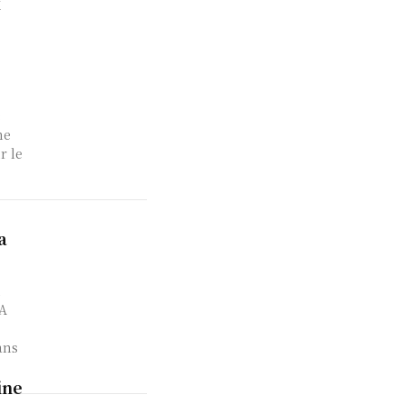
x
e
ne
r le
a
i
FA
ans
ine