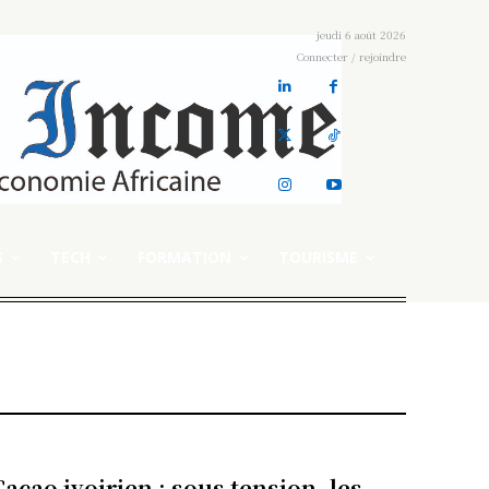
jeudi 6 août 2026
Connecter / rejoindre
S
TECH
FORMATION
TOURISME
Cacao ivoirien : sous tension, les