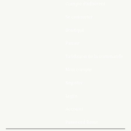
Compte d’adhérent
Se connecter
Boutique
Panier
Validation de la commande
Mon compte
Register
Login
Account
Password Reset