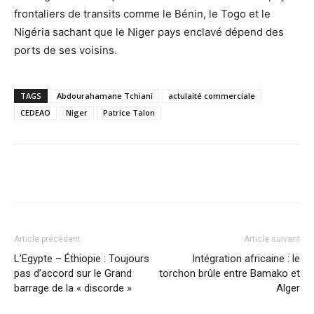
frontaliers de transits comme le Bénin, le Togo et le
Nigéria sachant que le Niger pays enclavé dépend des
ports de ses voisins.
TAGS
Abdourahamane Tchiani
actulaité commerciale
CEDEAO
Niger
Patrice Talon
Facebook
X
Pinterest
WhatsA
Article précédent
Article suivant
L’Egypte – Éthiopie : Toujours
Intégration africaine : le
pas d’accord sur le Grand
torchon brûle entre Bamako et
barrage de la « discorde »
Alger