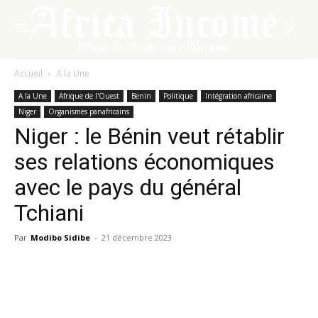
Accueil
A la Une
A la Une
Afrique de l'Ouest
Benin
Politique
Intégration africaine
Niger
Organismes panafricains
Niger : le Bénin veut rétablir
ses relations économiques
avec le pays du général
Tchiani
Par
Modibo Sidibe
-
21 décembre 2023
Facebook
X
Pinterest
WhatsA