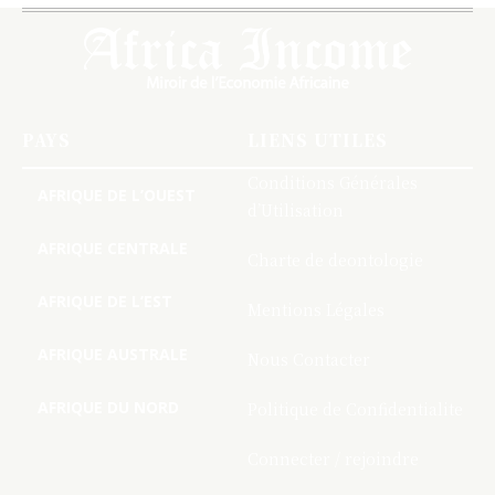
PAYS
LIENS UTILES
Conditions Générales
AFRIQUE DE L’OUEST
d’Utilisation
AFRIQUE CENTRALE
Charte de deontologie
AFRIQUE DE L’EST
Mentions Légales
AFRIQUE AUSTRALE
Nous Contacter
AFRIQUE DU NORD
Politique de Confidentialite
Connecter / rejoindre