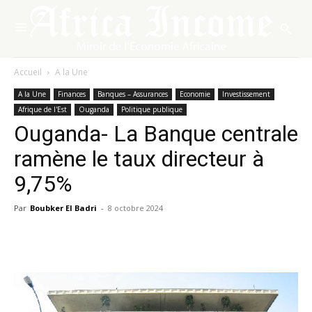
Accueil
A la Une
A la Une
Finances
Banques – Assurances
Economie
Investissement
Afrique de l'Est
Ouganda
Politique publique
Ouganda- La Banque centrale
ramène le taux directeur à
9,75%
Par
Boubker El Badri
-
8 octobre 2024
Facebook
X
Pinterest
WhatsA