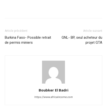
Facebook
X
Pinterest
WhatsA
Article précédent
Article suivant
Burkina Faso- Possible retrait
GNL- BP, seul acheteur du
de permis miniers
projet GTA
Boubker El Badri
https://www.africaincome.com