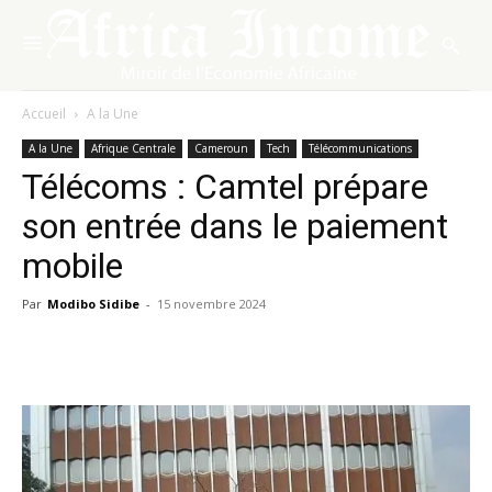
Accueil
A la Une
A la Une
Afrique Centrale
Cameroun
Tech
Télécommunications
Télécoms : Camtel prépare
son entrée dans le paiement
mobile
Par
Modibo Sidibe
-
15 novembre 2024
Facebook
X
Pinterest
WhatsA