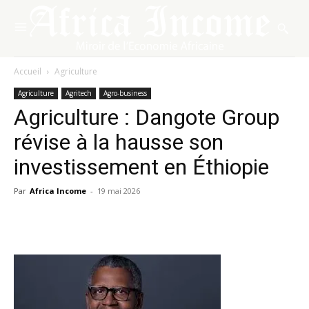
Accueil
Agriculture
Agriculture
Agritech
Agro-business
Agriculture : Dangote Group
révise à la hausse son
investissement en Éthiopie
Par
Africa Income
-
19 mai 2026
Facebook
X
Pinterest
WhatsA