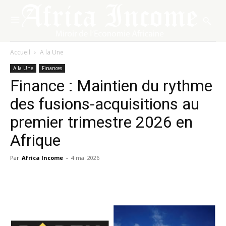
Accueil
A la Une
A la Une
Finances
Finance : Maintien du rythme
des fusions-acquisitions au
premier trimestre 2026 en
Afrique
Par
Africa Income
-
4 mai 2026
Facebook
X
Pinterest
WhatsA