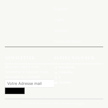
Register
Login
Account
Password Reset
NEWSLETTER
SUIVEZ NOUS SUR:
Abonnez vous à notre
Facebook
newsletter et recevez toute
Linkedin
l'actualité du continent
X
Youtube
S'abonner
© Tous droits réservés, Africa Income Compagny.