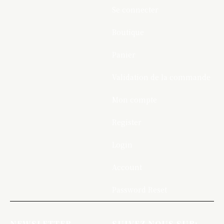
Se connecter
Boutique
Panier
Validation de la commande
Mon compte
Register
Login
Account
Password Reset
NEWSLETTER
SUIVEZ NOUS SUR: