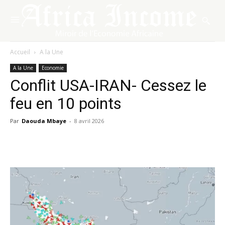
Accueil
A la Une
A la Une
Economie
Conflit USA-IRAN- Cessez le
feu en 10 points
Par
Daouda Mbaye
-
8 avril 2026
Facebook
X
Pinterest
WhatsA