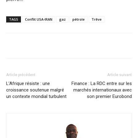
TAGS
Conflit USA-IRAN
gaz
pétrole
Trêve
Facebook
X
Pinterest
WhatsA
Article précédent
Article suivant
L’Afrique résiste : une
Finance : La RDC entre sur les
croissance soutenue malgré
marchés internationaux avec
un contexte mondial turbulent
son premier Eurobond