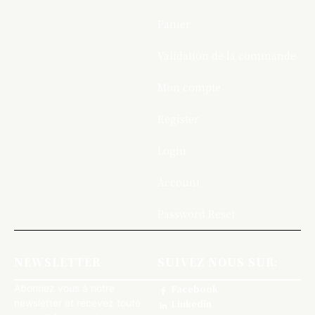
Panier
Validation de la commande
Mon compte
Register
Login
Account
Password Reset
NEWSLETTER
SUIVEZ NOUS SUR:
Abonnez vous à notre
Facebook
newsletter et recevez toute
Linkedin