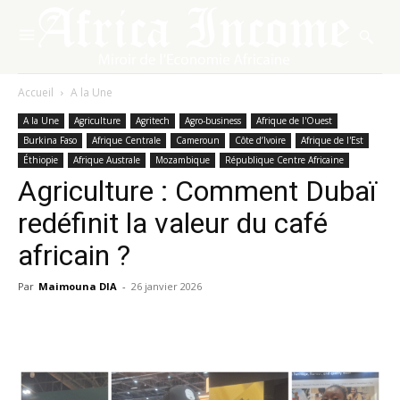
Accueil
A la Une
A la Une
Agriculture
Agritech
Agro-business
Afrique de l'Ouest
Burkina Faso
Afrique Centrale
Cameroun
Côte d’Ivoire
Afrique de l'Est
Éthiopie
Afrique Australe
Mozambique
République Centre Africaine
Agriculture : Comment Dubaï
redéfinit la valeur du café
africain ?
Par
Maimouna DIA
-
26 janvier 2026
Facebook
X
Pinterest
WhatsA