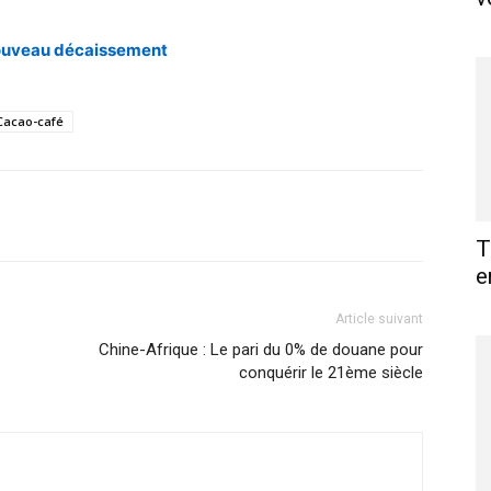
nouveau décaissement
Cacao-café
X
Pinterest
WhatsApp
Linkedin
T
e
Article suivant
Chine-Afrique : Le pari du 0% de douane pour
conquérir le 21ème siècle