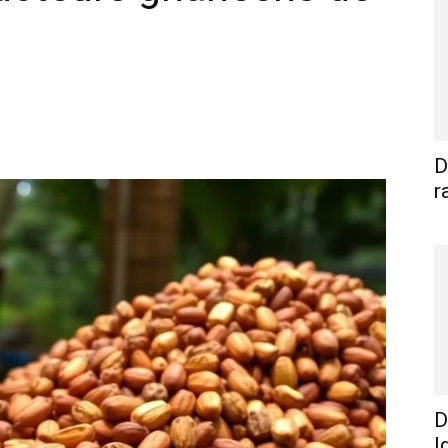
WhatsApp
Linkedin
E-mail
I
D
r
D
I