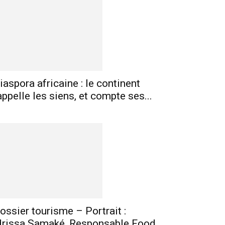
mprimer
Telegram
iaspora africaine : le continent
appelle les siens, et compte ses...
ossier tourisme – Portrait :
drissa Samaké, Responsable Food