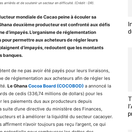
 arriérés et de soutenir un secteur en difficulté. (Crédit : DR).
ducteur mondiale de Cacao peine à écouler sa
I
le Ghana deuxième producteur est confronté aux défis
d
origine d’impayés. L’organisme de réglementation
 pour permettre aux acheteurs de régler leurs
e plaignent d’impayés, redoutent que les montants
es banques.
ent de ne pas avoir été payés pour leurs livraisons,
e de réglementation aux acheteurs afin de régler les
lté.
Le Ghana
Cocoa Board (COCOBOD)
a annoncé la
rds de cedis (336,74 millions de dollars) pour les
T
ler les paiements dus aux producteurs depuis
l
 suite d’une directive du ministère des Finances,
p
ducteurs et à améliorer la liquidité du secteur cacaoyer.
affirment n’avoir toujours pas reçu l’argent, ce qui
on potentielle pour rembourser les dettes des