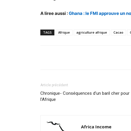
A liree aussi :
Ghana : le FMI approuve un 
TAGS
Afrique
agriculture afrique
Cacao
Facebook
Partager
Article précédent
Chronique- Conséquences d’un baril cher pour
l’Afrique
Africa Income