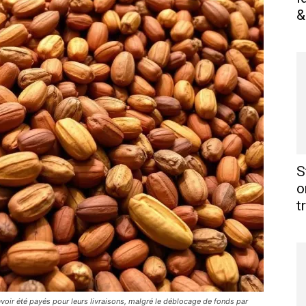
&
S
o
t
voir été payés pour leurs livraisons, malgré le déblocage de fonds par