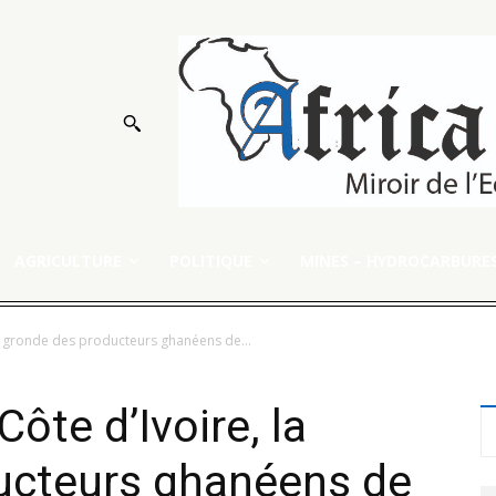
AGRICULTURE
POLITIQUE
MINES – HYDROCARBURE
la gronde des producteurs ghanéens de...
Côte d’Ivoire, la
ucteurs ghanéens de