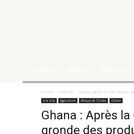
ECONOMIE
FINANCES
LEADERSHIP
Accueil
A la Une
Ghana : Après la Côte d’Ivoire, 
A la Une
Agriculture
Afrique de l'Ouest
Ghana
Ghana : Après la 
gronde des prod