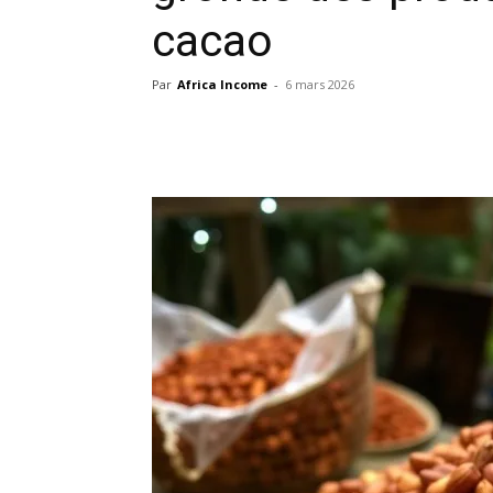
cacao
Par
Africa Income
-
6 mars 2026
Facebook
X
Pinterest