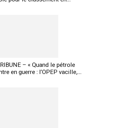
E-mail
Imprimer
Telegram
RIBUNE – « Quand le pétrole
ntre en guerre : l’OPEP vacille,...