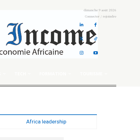
dimanche 9 août 2026
Connecter / rejoindre
S
TECH
FORMATION
TOURISME
Africa leadership