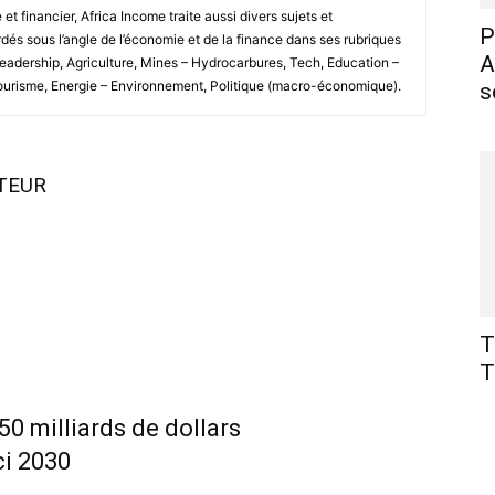
 financier, Africa Income traite aussi divers sujets et
P
és sous l’angle de l’économie et de la finance dans ses rubriques
A
Leadership, Agriculture, Mines – Hydrocarbures, Tech, Education –
Tourisme, Energie – Environnement, Politique (macro-économique).
s
UTEUR
T
T
 50 milliards de dollars
ci 2030