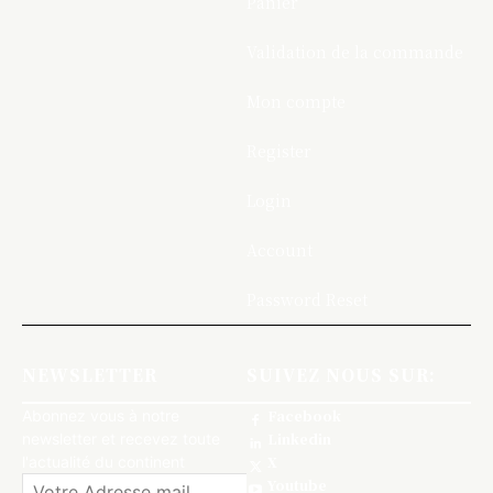
Panier
Validation de la commande
Mon compte
Register
Login
Account
Password Reset
NEWSLETTER
SUIVEZ NOUS SUR:
Abonnez vous à notre
Facebook
newsletter et recevez toute
Linkedin
l'actualité du continent
X
Youtube