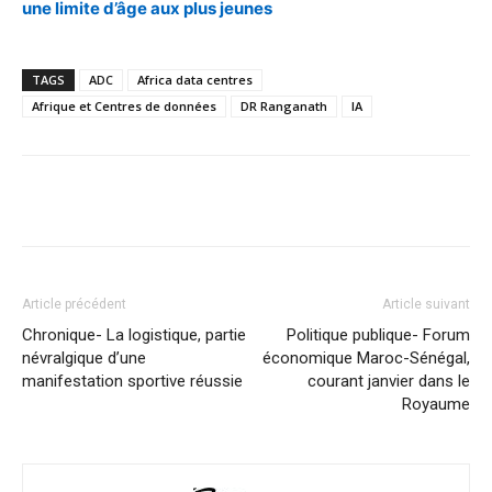
une limite d’âge aux plus jeunes
TAGS
ADC
Africa data centres
Afrique et Centres de données
DR Ranganath
IA
Facebook
X
Pinterest
WhatsA
Article précédent
Article suivant
Chronique- La logistique, partie
Politique publique- Forum
névralgique d’une
économique Maroc-Sénégal,
manifestation sportive réussie
courant janvier dans le
Royaume