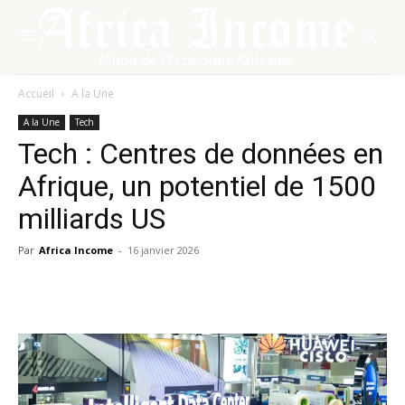
Accueil
A la Une
A la Une
Tech
Tech : Centres de données en
Afrique, un potentiel de 1500
milliards US
Par
Africa Income
-
16 janvier 2026
Facebook
X
Pinterest
WhatsA